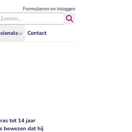
- U verlaat Rechtspraak.nl
Formulieren en inloggen
eken binnen de Rechtspraak
Zoeken
sionals
Contact
as tot 14 jaar
s bewezen dat hij