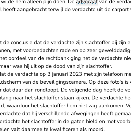
j wilde hem alleen pijn doen. De
advocaat
van de verdac
sel heeft aangebracht terwijl de verdachte uit de carpo
 de conclusie dat de verdachte zijn slachtoffer bij zijn
onen, met voorbedachten rade en op zeer gewelddadige
het oordeel van de rechtbank ging het de verdachte nie
maar was hij uit op de dood van zijn slachtoffer.
t dat de verdachte op 3 januari 2023 met zijn telefoon m
dscherm van de beveiligingscamera. Op deze foto's is
fer dat daar dan rondloopt. De volgende dag heeft de v
lang naar het slachtoffer staan kijken. De verdachte hee
, waardoor het slachtoffer hem niet zag aankomen. Verd
erdachte dat hij verschillende afwegingen heeft gemaakt
erdachte het slachtoffer in de gaten hield en met voor
elen valt daarmee te kwalificeren als moord.