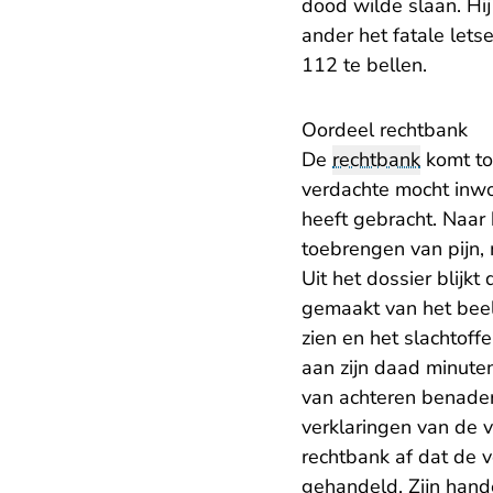
dood wilde slaan. Hi
ander het fatale let
112 te bellen.
Oordeel rechtbank
De
rechtbank
komt tot
verdachte mocht inw
heeft gebracht. Naar 
toebrengen van pijn, 
Uit het dossier blijk
gemaakt van het beel
zien en het slachtof
aan zijn daad minuten
van achteren benaderd
verklaringen van de v
rechtbank af dat de v
gehandeld. Zijn hand