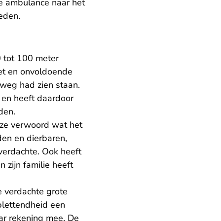
de ambulance naar het
eden.
 tot 100 meter
let en onvoldoende
 weg had zien staan.
en heeft daardoor
eden.
jze verwoord wat het
den en dierbaren,
verdachte. Ook heeft
 zijn familie heeft
e verdachte grote
plettendheid een
aar rekening mee. De