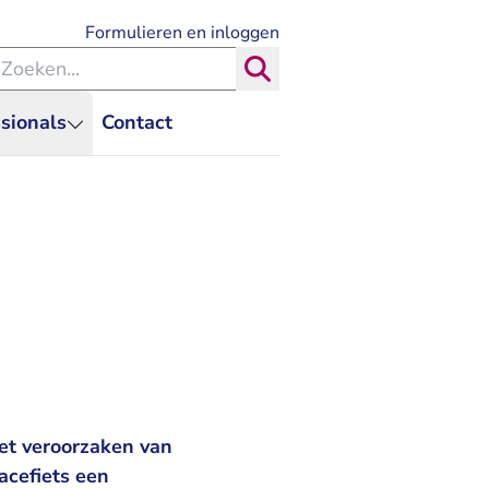
- U verlaat Rechtspraak.nl
Formulieren en inloggen
eken binnen de Rechtspraak
Zoeken
sionals
Contact
et veroorzaken van
acefiets een