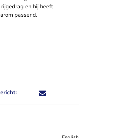
rijgedrag en hij heeft
aarom passend.
ericht:
Deel dit nieuwsbericht via X - U verlaat Rechtspraa
Deel dit nieuwsbericht via Facebook - U verlaat
Deel dit nieuwsbericht via e-mail
Deel dit nieuwsbericht via LinkedIn - U v
English