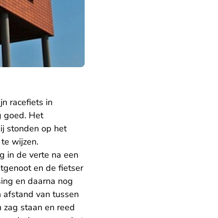
n racefiets in
g goed. Het
ij stonden op het
te wijzen.
g in de verte na een
tgenoot en de fietser
ising en daarna nog
n afstand van tussen
h zag staan en reed