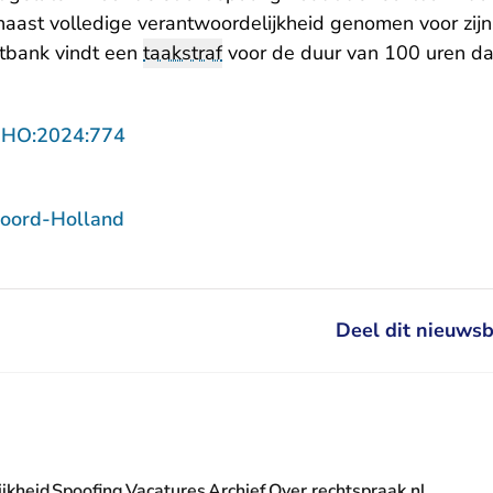
aast volledige verantwoordelijkheid genomen voor zijn 
htbank vindt een
taakstraf
voor de duur van 100 uren d
- U verlaat Rechtspraak.nl
NHO:2024:774
oord-Holland
Deel dit nieuwsb
jkheid
Spoofing
Vacatures
Archief
Over rechtspraak.nl