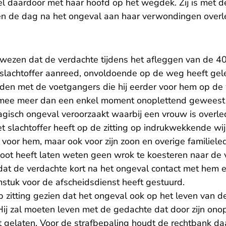
iel daardoor met haar hoofd op het wegdek. Zij is met 
en de dag na het ongeval aan haar verwondingen overl
wezen dat de verdachte tijdens het afleggen van de 40
t slachtoffer aanreed, onvoldoende op de weg heeft ge
den met de voetgangers die hij eerder voor hem op de
rmee meer dan een enkel moment onoplettend geweest 
gisch ongeval veroorzaakt waarbij een vrouw is overl
t slachtoffer heeft op de zitting op indrukwekkende wi
w voor hem, maar ook voor zijn zoon en overige familiele
oot heeft laten weten geen wrok te koesteren naar de 
at de verdachte kort na het ongeval contact met hem en
stuk voor de afscheidsdienst heeft gestuurd.
 zitting gezien dat het ongeval ook op het leven van d
Hij zal moeten leven met de gedachte dat door zijn ono
t gelaten. Voor de strafbepaling houdt de rechtbank d