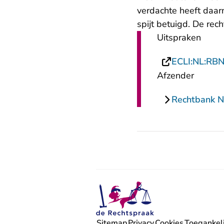
verdachte heeft daarn
spijt betuigd. De rec
Uitspraken
ECLI:NL:RB
Afzender
Rechtbank N
Sitemap
Privacy
Cookies
Toegankeli