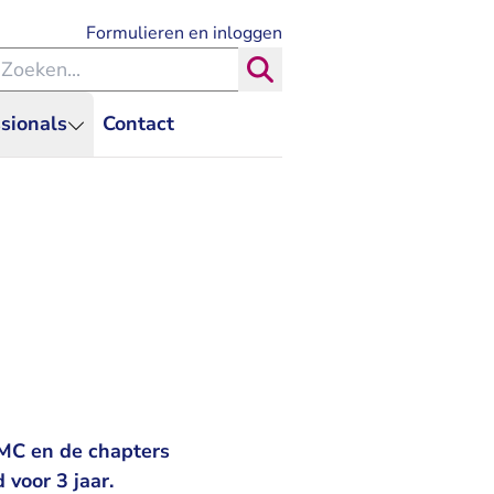
- U verlaat Rechtspraak.nl
Formulieren en inloggen
eken binnen de Rechtspraak
Zoeken
sionals
Contact
 MC en de chapters
 voor 3 jaar.