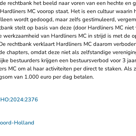
 de rechtbank het beeld naar voren van een hechte en g
n Hardliners MC voorop staat. Het is een cultuur waarin
 alleen wordt gedoogd, maar zelfs gestimuleerd, vergem
bank stelt op basis van deze (door Hardliners MC niet
de werkzaamheid van Hardliners MC in strijd is met de 
 De rechtbank verklaart Hardliners MC daarom verboden
 de chapters, omdat deze niet als zelfstandige verenig
ijke bestuurders krijgen een bestuursverbod voor 3 jaa
rs MC om al haar activiteiten per direct te staken. Als z
som van 1.000 euro per dag betalen.
- U verlaat Rechtspraak.nl
NHO:2024:2376
oord-Holland