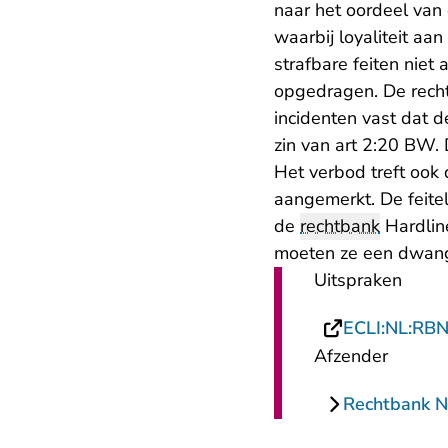
naar het oordeel van
waarbij loyaliteit aa
strafbare feiten niet
opgedragen. De recht
incidenten vast dat 
zin van art 2:20 BW.
Het verbod treft ook
aangemerkt. De feitel
de
rechtbank
Hardline
moeten ze een dwang
Uitspraken
ECLI:NL:RB
Afzender
Rechtbank N