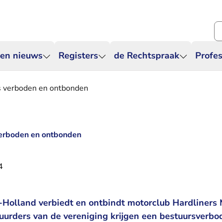
Zo
 en nieuws
Registers
de Rechtspraak
Profes
s verboden en ontbonden
verboden en ontbonden
4
Holland verbiedt en ontbindt motorclub Hardliners
uurders van de vereniging krijgen een bestuursverbod