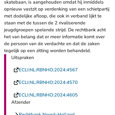
skatebaan, is aangehouden omdat hij inmiddels
opnieuw vastzit op verdenking van een schietpartij
met dodelijke afloop, die ook in verband lijkt te
staan met de tussen de 2 rivaliserende
jeugdgroepen spelende strijd. De rechtbank acht
het van belang dat er meer informatie komt over
de persoon van de verdachte en dat de zaken
tegelijk op een zitting worden behandeld.
Uitspraken
- U verlaat Recht
ECLI:NL:RBNHO:2024:4567
- U verlaat Recht
ECLI:NL:RBNHO:2024:4570
- U verlaat Recht
ECLI:NL:RBNHO:2024:4605
Afzender
Rechtbank Noord-Holland