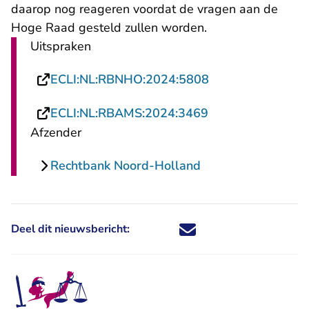
daarop nog reageren voordat de vragen aan de
Hoge Raad gesteld zullen worden.
Uitspraken
- U verlaat Recht
ECLI:NL:RBNHO:2024:5808
- U verlaat Recht
ECLI:NL:RBAMS:2024:3469
Afzender
Rechtbank Noord-Holland
Deel dit nieuwsbericht:
Deel dit nieuwsbericht via X - U 
Deel dit nieuwsbericht via Fa
Deel dit nieuwsbericht via
Deel dit nieuwsbericht