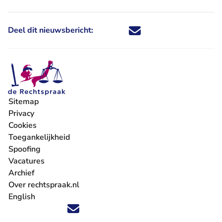
Deel dit nieuwsbericht:
Deel dit nieuwsbericht via X - U 
Deel dit nieuwsbericht via Fa
Deel dit nieuwsbericht via
Deel dit nieuwsbericht
Sitemap
Privacy
Cookies
Toegankelijkheid
Spoofing
Vacatures
- U verlaat Rechtspraak.nl
Archief
Over rechtspraak.nl
English
Volg ons op X (Twitter) - U verlaat Rechtspraak.nl
Volg ons op Facebook - U verlaat Rechtspraak.nl
Volg ons op Instagram - U verlaat Rechtspraak.nl
Volg ons op Youtube - U verlaat Rechtspraak.nl
Volg ons op LinkedIn - U verlaat Rechtspraak.n
'Blijf op de hoogte' nieuwsbrief - U verlaat