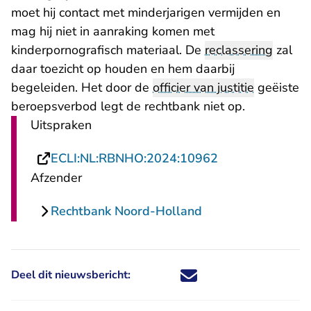
moet hij contact met minderjarigen vermijden en
mag hij niet in aanraking komen met
kinderpornografisch materiaal. De
reclassering
zal
daar toezicht op houden en hem daarbij
begeleiden. Het door de
officier van justitie
geëiste
beroepsverbod legt de rechtbank niet op.
Uitspraken
- U verlaat Rech
ECLI:NL:RBNHO:2024:10962
Afzender
Rechtbank Noord-Holland
Deel dit nieuwsbericht:
Deel dit nieuwsbericht via X - U 
Deel dit nieuwsbericht via Fa
Deel dit nieuwsbericht via
Deel dit nieuwsbericht