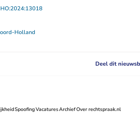
- U verlaat Rechtspraak.nl
NHO:2024:13018
oord-Holland
Deel dit nieuwsb
jkheid
Spoofing
Vacatures
Archief
Over rechtspraak.nl
- U verlaat Rechtspraak.nl
 Rechtspraak.nl
t Rechtspraak.nl
rlaat Rechtspraak.nl
verlaat Rechtspraak.nl
 U verlaat Rechtspraak.nl
' nieuwsbrief - U verlaat Rechtspraak.nl