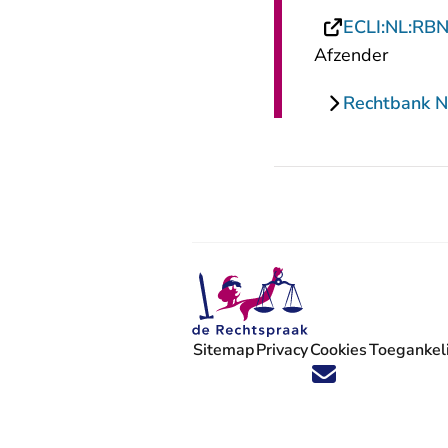
ECLI:NL:RB
Afzender
Rechtbank N
Sitemap
Privacy
Cookies
Toegankeli
Volg ons op X (Twitter) - U verlaat
Volg ons op Facebook - U verlaa
Volg ons op Instagram - U ve
Volg ons op Youtube - U 
Volg ons op LinkedIn -
'Blijf op de hoogte