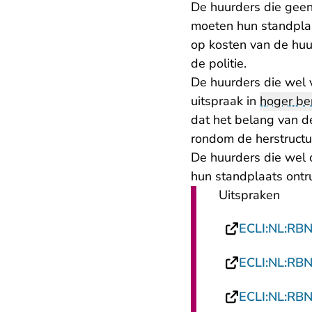
De huurders die gee
moeten hun standplaa
op kosten van de huu
de politie.
De huurders die wel 
uitspraak in
hoger be
dat het belang van 
rondom de herstructur
De huurders die wel 
hun standplaats ontru
Uitspraken
ECLI:NL:RB
ECLI:NL:RB
ECLI:NL:RB