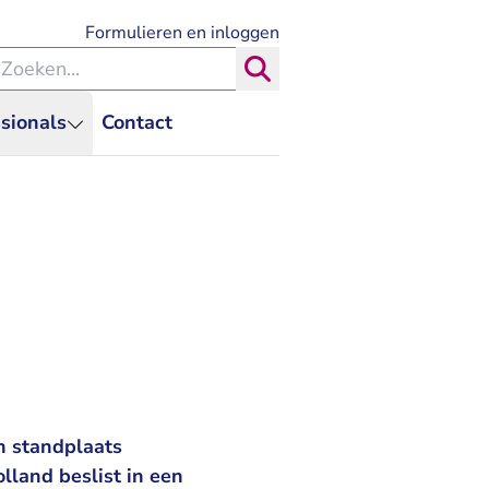
- U verlaat Rechtspraak.nl
Formulieren en inloggen
eken binnen de Rechtspraak
Zoeken
sionals
Contact
n standplaats
lland beslist in een