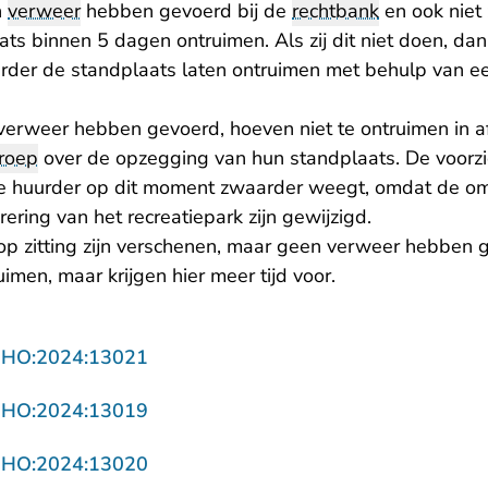
n
verweer
hebben gevoerd bij de
rechtbank
en ook niet 
ts binnen 5 dagen ontruimen. Als zij dit niet doen, 
rder de standplaats laten ontruimen met behulp van 
verweer hebben gevoerd, hoeven niet te ontruimen in 
roep
over de opzegging van hun standplaats. De voorzi
de huurder op dit moment zwaarder weegt, omdat de 
ering van het recreatiepark zijn gewijzigd.
op zitting zijn verschenen, maar geen verweer hebben
imen, maar krijgen hier meer tijd voor.
- U verlaat Rechtspraak.nl
NHO:2024:13021
- U verlaat Rechtspraak.nl
NHO:2024:13019
- U verlaat Rechtspraak.nl
NHO:2024:13020