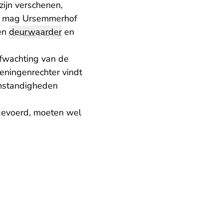
zijn verschenen,
dan mag Ursemmerhof
een
deurwaarder
en
afwachting van de
eningenrechter vindt
omstandigheden
 gevoerd, moeten wel