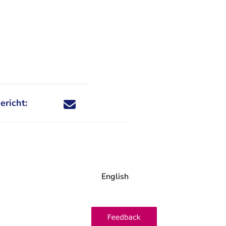
ericht:
Deel dit nieuwsbericht via X - U verlaat Rechtspraa
Deel dit nieuwsbericht via Facebook - U verlaat
Deel dit nieuwsbericht via e-mail
Deel dit nieuwsbericht via LinkedIn - U v
English