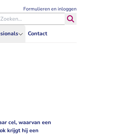
- U verlaat Rechtspraak.nl
Formulieren en inloggen
eken binnen de Rechtspraak
Zoeken
sionals
Contact
aar cel, waarvan een
k krijgt hij een