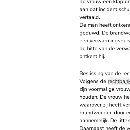
de vrouw een klaplon
aan dat incident schul
vertaald.
De man heeft ontkend
geduwd. De brandwon
een verwarmingsbuis 
de hitte van de verw
ontkent hij.
Beslissing van de re
Volgens de
rechtban
zijn voormalige vrou
houden. De vrouw he
waarover zij heeft ve
brandwonden door een
aannemelijk. De litte
Daarnaast heeft de v