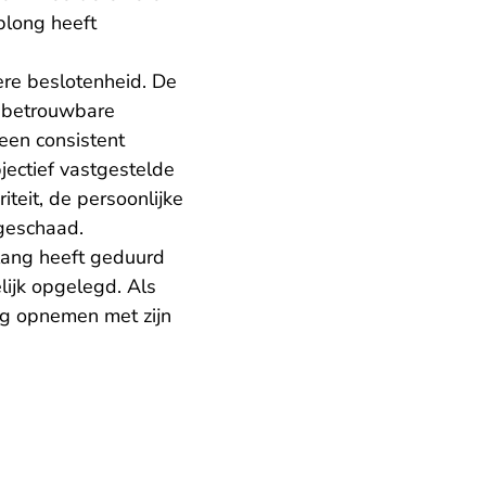
plong heeft
kere beslotenheid. De
w betrouwbare
 een consistent
ectief vastgestelde
iteit, de persoonlijke
 geschaad.
lang heeft geduurd
lijk opgelegd. Als
ag opnemen met zijn