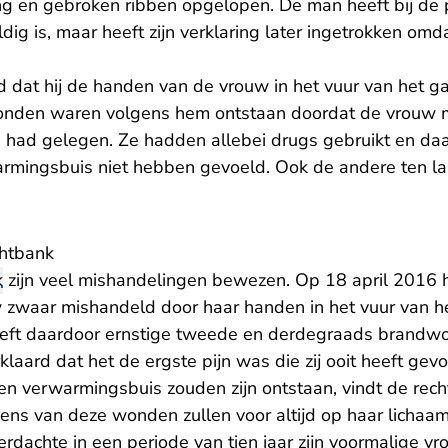
g en gebroken ribben opgelopen. De man heeft bij de po
dig is, maar heeft zijn verklaring later ingetrokken omdat
 dat hij de handen van de vrouw in het vuur van het ga
den waren volgens hem ontstaan doordat de vrouw m
had gelegen. Ze hadden allebei drugs gebruikt en da
armingsbuis niet hebben gevoeld. Ook de andere ten la
chtbank
k
zijn veel mishandelingen bewezen. Op 18 april 2016 
w zwaar mishandeld door haar handen in het vuur van he
eft daardoor ernstige tweede en derdegraads brandw
rklaard dat het de ergste pijn was die zij ooit heeft gev
 verwarmingsbuis zouden zijn ontstaan, vindt de rech
kens van deze wonden zullen voor altijd op haar lichaam 
erdachte in een periode van tien jaar zijn voormalige 