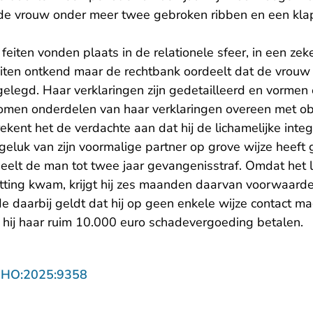
de vrouw onder meer twee gebroken ribben en een kla
feiten vonden plaats in de relationele sfeer, in een ze
eiten ontkend maar de rechtbank oordeelt dat de vrou
gelegd. Haar verklaringen zijn gedetailleerd en vormen
omen onderdelen van haar verklaringen overeen met obj
ekent het de verdachte aan dat hij de lichamelijke integr
sgeluk van zijn voormalige partner op grove wijze heeft
eelt de man tot twee jaar gevangenisstraf. Omdat het 
itting kwam, krijgt hij zes maanden daarvan voorwaarde
e daarbij geldt dat hij op geen enkele wijze contact m
 hij haar ruim 10.000 euro schadevergoeding betalen.
- U verlaat Rechtspraak.nl
NHO:2025:9358