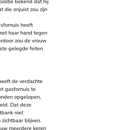
litie bekend dat hij
 die onjuist zou zijn
sfornuis heeft
et haar hand tegen
ardoor zou de vrouw
ste gelegde feiten
heeft de verdachte
t gasfornuis te
onden opgelopen,
oeld. Dat deze
tbank niet
zichtbaar blijven.
vrouw meerdere keren