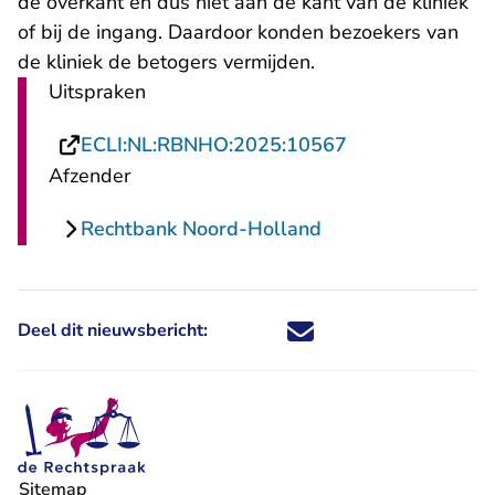
de overkant en dus niet aan de kant van de kliniek
of bij de ingang. Daardoor konden bezoekers van
de kliniek de betogers vermijden.
Uitspraken
- U verlaat Rech
ECLI:NL:RBNHO:2025:10567
Afzender
Rechtbank Noord-Holland
Deel dit nieuwsbericht:
Deel dit nieuwsbericht via X - U 
Deel dit nieuwsbericht via Fa
Deel dit nieuwsbericht via
Deel dit nieuwsbericht
Sitemap