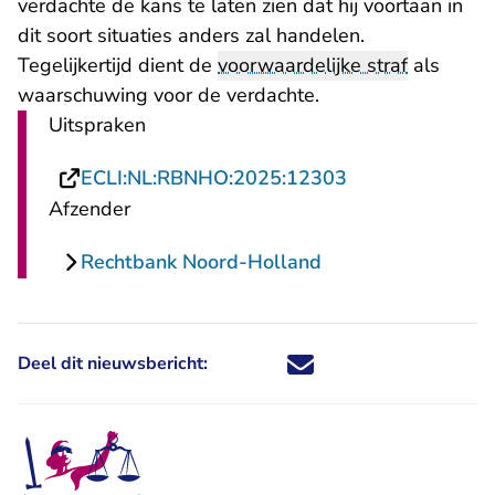
verdachte de kans te laten zien dat hij voortaan in
dit soort situaties anders zal handelen.
Tegelijkertijd dient de
voorwaardelijke straf
als
waarschuwing voor de verdachte.
Uitspraken
- U verlaat Rech
ECLI:NL:RBNHO:2025:12303
Afzender
Rechtbank Noord-Holland
Deel dit nieuwsbericht:
Deel dit nieuwsbericht via X - U 
Deel dit nieuwsbericht via Fa
Deel dit nieuwsbericht via
Deel dit nieuwsbericht