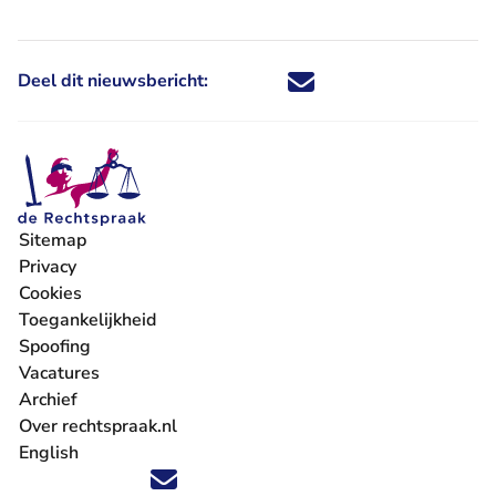
Deel dit nieuwsbericht:
Deel dit nieuwsbericht via X - U 
Deel dit nieuwsbericht via Fa
Deel dit nieuwsbericht via
Deel dit nieuwsbericht
Sitemap
Privacy
Cookies
Toegankelijkheid
Spoofing
Vacatures
- U verlaat Rechtspraak.nl
Archief
Over rechtspraak.nl
English
Volg ons op X (Twitter) - U verlaat Rechtspraak.nl
Volg ons op Facebook - U verlaat Rechtspraak.nl
Volg ons op Instagram - U verlaat Rechtspraak.nl
Volg ons op Youtube - U verlaat Rechtspraak.nl
Volg ons op LinkedIn - U verlaat Rechtspraak.n
'Blijf op de hoogte' nieuwsbrief - U verlaat