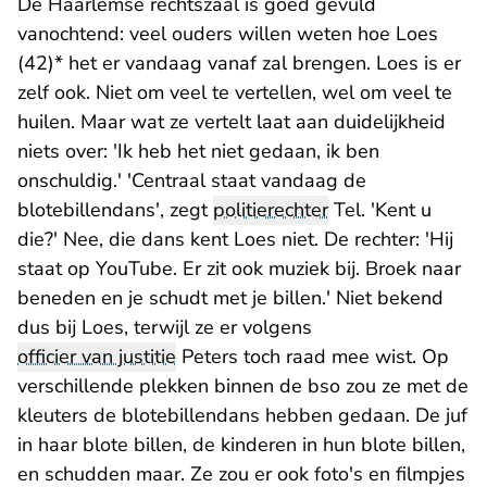
De Haarlemse rechtszaal is goed gevuld
vanochtend: veel ouders willen weten hoe Loes
(42)* het er vandaag vanaf zal brengen. Loes is er
zelf ook. Niet om veel te vertellen, wel om veel te
huilen. Maar wat ze vertelt laat aan duidelijkheid
niets over: 'Ik heb het niet gedaan, ik ben
onschuldig.' 'Centraal staat vandaag de
blotebillendans', zegt
politierechter
Tel. 'Kent u
die?' Nee, die dans kent Loes niet. De rechter: 'Hij
staat op YouTube. Er zit ook muziek bij. Broek naar
beneden en je schudt met je billen.' Niet bekend
dus bij Loes, terwijl ze er volgens
officier van justitie
Peters toch raad mee wist. Op
verschillende plekken binnen de bso zou ze met de
kleuters de blotebillendans hebben gedaan. De juf
in haar blote billen, de kinderen in hun blote billen,
en schudden maar. Ze zou er ook foto's en filmpjes