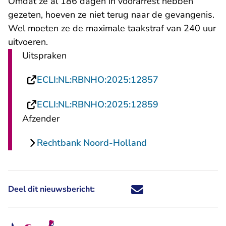
Omdat ze al 186 dagen in voorarrest hebben
gezeten, hoeven ze niet terug naar de gevangenis.
Wel moeten ze de maximale taakstraf van 240 uur
uitvoeren.
Uitspraken
- U verlaat Rech
ECLI:NL:RBNHO:2025:12857
- U verlaat Rech
ECLI:NL:RBNHO:2025:12859
Afzender
Rechtbank Noord-Holland
Deel dit nieuwsbericht:
Deel dit nieuwsbericht via X - U 
Deel dit nieuwsbericht via Fa
Deel dit nieuwsbericht via
Deel dit nieuwsbericht