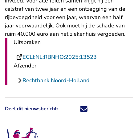
invloed. Voor alle feiten samen krijgt hij een
celstraf van twee jaar en een ontzegging van de
rijbevoegdheid voor een jaar, waarvan een half
jaar voorwaardelijk. Ook moet hij de schade van
ruim 40.000 euro aan het ziekenhuis vergoeden.
Uitspraken
- U verlaat Rech
ECLI:NL:RBNHO:2025:13523
Afzender
Rechtbank Noord-Holland
Deel dit nieuwsbericht:
Deel dit nieuwsbericht via X - U 
Deel dit nieuwsbericht via Fa
Deel dit nieuwsbericht via
Deel dit nieuwsbericht