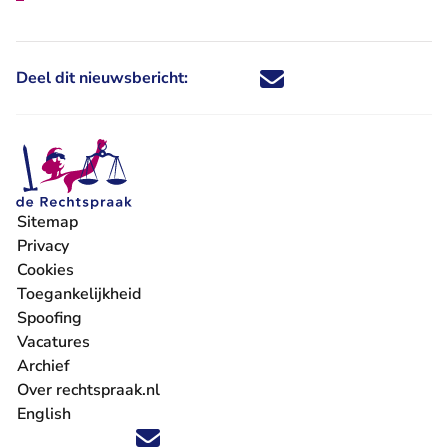
Deel dit nieuwsbericht:
Deel dit nieuwsbericht via X - U 
Deel dit nieuwsbericht via Fa
Deel dit nieuwsbericht via
Deel dit nieuwsbericht
Sitemap
Privacy
Cookies
Toegankelijkheid
Spoofing
Vacatures
- U verlaat Rechtspraak.nl
Archief
Over rechtspraak.nl
English
Volg ons op X (Twitter) - U verlaat Rechtspraak.nl
Volg ons op Facebook - U verlaat Rechtspraak.nl
Volg ons op Instagram - U verlaat Rechtspraak.nl
Volg ons op Youtube - U verlaat Rechtspraak.nl
Volg ons op LinkedIn - U verlaat Rechtspraak.n
'Blijf op de hoogte' nieuwsbrief - U verlaat