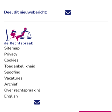
Deel dit nieuwsbericht:
Deel dit nieuwsbericht via X - U 
Deel dit nieuwsbericht via Fa
Deel dit nieuwsbericht via
Deel dit nieuwsbericht
Sitemap
Privacy
Cookies
Toegankelijkheid
Spoofing
Vacatures
- U verlaat Rechtspraak.nl
Archief
Over rechtspraak.nl
English
Volg ons op X (Twitter) - U verlaat Rechtspraak.nl
Volg ons op Facebook - U verlaat Rechtspraak.nl
Volg ons op Instagram - U verlaat Rechtspraak.nl
Volg ons op Youtube - U verlaat Rechtspraak.nl
Volg ons op LinkedIn - U verlaat Rechtspraak.n
'Blijf op de hoogte' nieuwsbrief - U verlaat