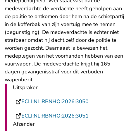
medeplichtigheid. Wel staat vast dat de
medeverdachte de verdachte heeft geholpen aan
de politie te ontkomen door hem na de schietpartij
in de kofferbak van zijn voertuig mee te nemen
(begunstiging). De medeverdachte is echter niet
strafbaar omdat hij dacht zelf door de politie te
worden gezocht. Daarnaast is bewezen het
medeplegen van het voorhanden hebben van een
vuurwapen. De medeverdachte krijgt hij 165
dagen gevangenisstraf voor dit verboden
wapenbezit.
Uitspraken
- U verlaat Recht
ECLI:NL:RBNHO:2026:3050
- U verlaat Recht
ECLI:NL:RBNHO:2026:3051
Afzender