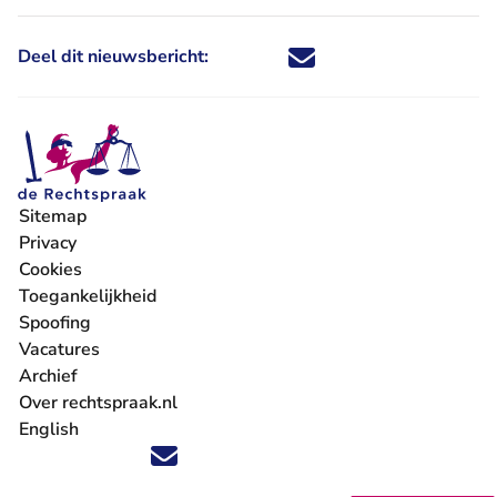
Deel dit nieuwsbericht:
Deel dit nieuwsbericht via X - U 
Deel dit nieuwsbericht via Fa
Deel dit nieuwsbericht via
Deel dit nieuwsbericht
Sitemap
Privacy
Cookies
Toegankelijkheid
Spoofing
Vacatures
- U verlaat Rechtspraak.nl
Archief
Over rechtspraak.nl
English
Volg ons op X (Twitter) - U verlaat Rechtspraak.nl
Volg ons op Facebook - U verlaat Rechtspraak.nl
Volg ons op Instagram - U verlaat Rechtspraak.nl
Volg ons op Youtube - U verlaat Rechtspraak.nl
Volg ons op LinkedIn - U verlaat Rechtspraak.n
'Blijf op de hoogte' nieuwsbrief - U verlaat