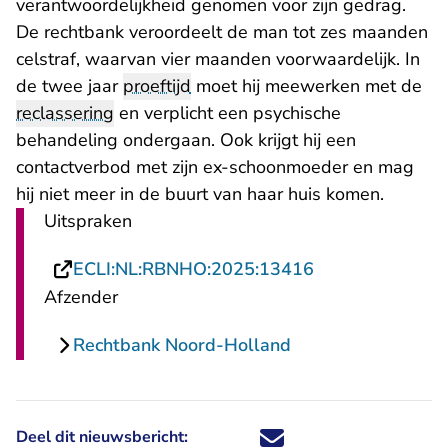
verantwoordelijkheid genomen voor zijn gedrag.
De rechtbank veroordeelt de man tot zes maanden
celstraf, waarvan vier maanden voorwaardelijk. In
de twee jaar
proeftijd
moet hij meewerken met de
reclassering
en verplicht een psychische
behandeling ondergaan. Ook krijgt hij een
contactverbod met zijn ex-schoonmoeder en mag
hij niet meer in de buurt van haar huis komen.
Uitspraken
- U verlaat Rech
ECLI:NL:RBNHO:2025:13416
Afzender
Rechtbank Noord-Holland
Deel dit nieuwsbericht:
Deel dit nieuwsbericht via X - U 
Deel dit nieuwsbericht via Fa
Deel dit nieuwsbericht via
Deel dit nieuwsbericht