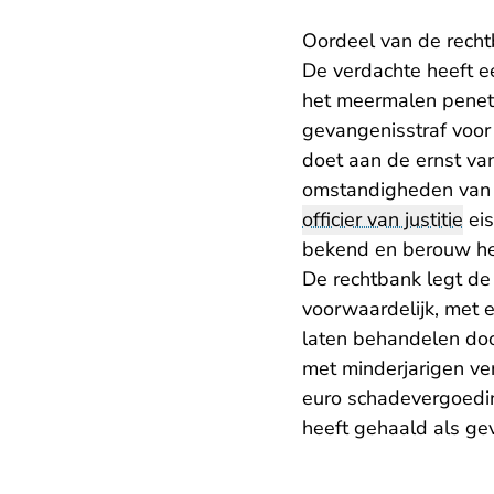
Oordeel van de rech
De verdachte heeft ee
het meermalen penet
gevangenisstraf voor
doet aan de ernst van
omstandigheden van d
officier van justitie
eis
bekend en berouw he
De rechtbank legt d
voorwaardelijk, met 
laten behandelen do
met minderjarigen ve
euro schadevergoedin
heeft gehaald als gevo