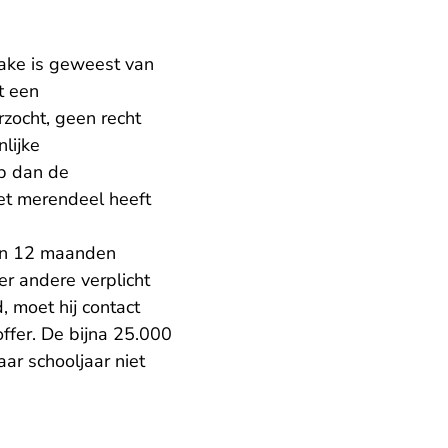
rake is geweest van
t een
rzocht, geen recht
lijke
op dan de
het merendeel heeft
an 12 maanden
der andere verplicht
d, moet hij contact
ffer. De bijna 25.000
ar schooljaar niet