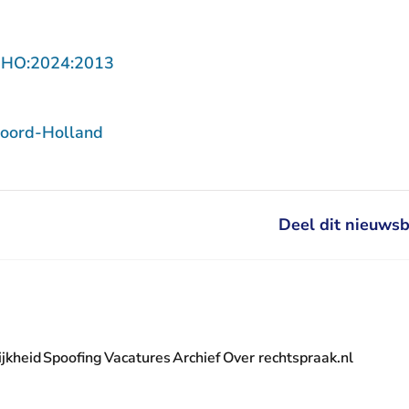
- U verlaat Rechtspraak.nl
NHO:2024:2013
oord-Holland
Deel dit nieuwsb
jkheid
Spoofing
Vacatures
Archief
Over rechtspraak.nl
- U verlaat Rechtspraak.nl
 Rechtspraak.nl
t Rechtspraak.nl
rlaat Rechtspraak.nl
verlaat Rechtspraak.nl
 U verlaat Rechtspraak.nl
' nieuwsbrief - U verlaat Rechtspraak.nl