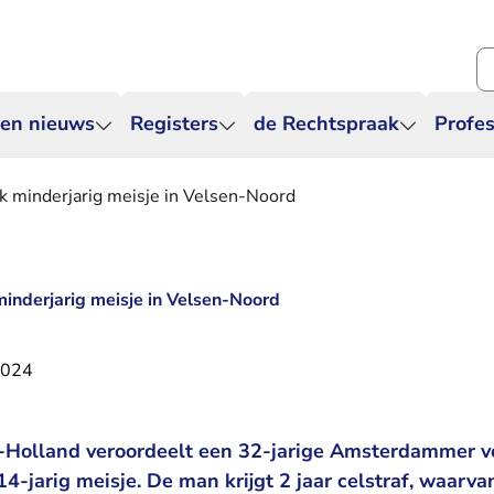
Zo
 en nieuws
Registers
de Rechtspraak
Profes
ik minderjarig meisje in Velsen-Noord
minderjarig meisje in Velsen-Noord
2024
Holland veroordeelt een 32-jarige Amsterdammer vo
4-jarig meisje. De man krijgt 2 jaar celstraf, waarvan