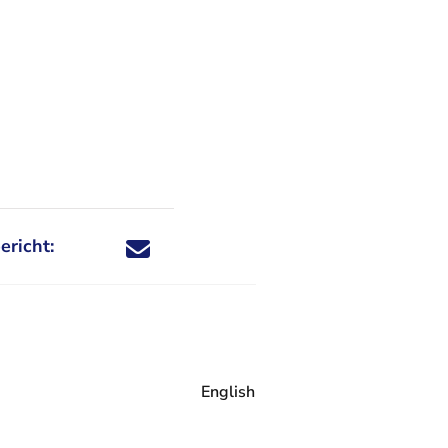
ericht:
Deel dit nieuwsbericht via X - U verlaat Rechtspraa
Deel dit nieuwsbericht via Facebook - U verlaat
Deel dit nieuwsbericht via e-mail
Deel dit nieuwsbericht via LinkedIn - U v
English