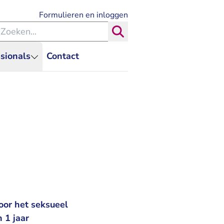
- U verlaat Rechtspraak.nl
Formulieren en inloggen
eken binnen de Rechtspraak
Zoeken
sionals
Contact
or het seksueel
 1 jaar