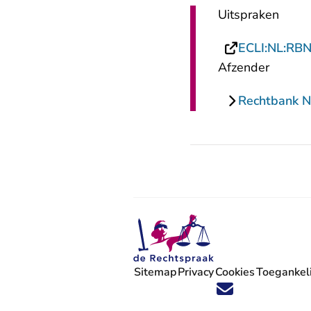
Uitspraken
ECLI:NL:RB
Afzender
Rechtbank N
Sitemap
Privacy
Cookies
Toegankeli
Volg ons op X (Twitter) - U verlaat
Volg ons op Facebook - U verlaa
Volg ons op Instagram - U ve
Volg ons op Youtube - U 
Volg ons op LinkedIn -
'Blijf op de hoogte