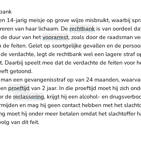
tbank
n 14-jarig meisje op grove wijze misbruikt, waarbij sp
reren van haar lichaam. De
rechtbank
is van oordeel da
 de duur van het
voorarrest
, zoals door de raadsman ve
 de feiten. Gelet op soortgelijke gevallen en de persoon
e verdachte, legt de rechtbank wel een lagere straf 
t. Daarbij speelt mee dat de verdachte de feiten voor 
eft getoond.
e man een gevangenisstraf op van 24 maanden, waarv
een
proeftijd
van 2 jaar. In die proeftijd moet hij zich on
or de
reclassering
, krijgt hij een alcohol- en drugsverbo
rmijden en mag hij geen contact hebben met het slachto
g moet hij onder meer betalen omdat het slachtoffer ha
lg van dit feit.