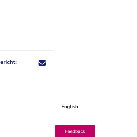
ericht:
Deel dit nieuwsbericht via X - U verlaat Rechtspraa
Deel dit nieuwsbericht via Facebook - U verlaat
Deel dit nieuwsbericht via e-mail
Deel dit nieuwsbericht via LinkedIn - U v
English