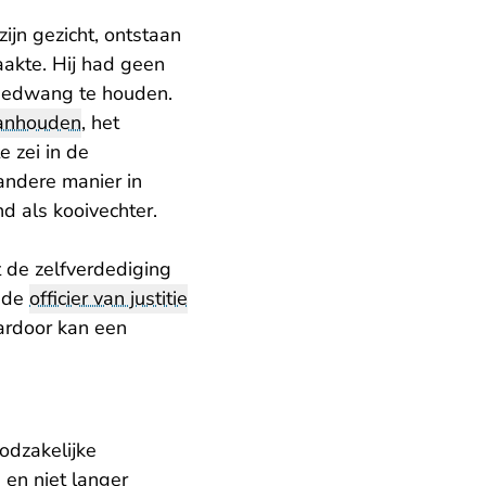
zijn gezicht, ontstaan
aakte. Hij had geen
 bedwang te houden.
anhouden
, het
 zei in de
andere manier in
d als kooivechter.
t de zelfverdediging
s de
officier van justitie
ardoor kan een
odzakelijke
 en niet langer