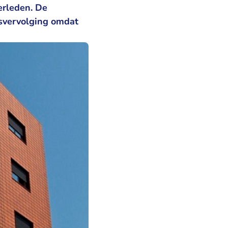
erleden. De
tsvervolging omdat