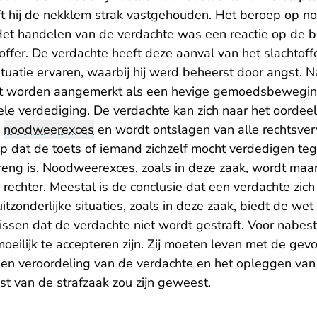
ft hij de nekklem strak vastgehouden. Het beroep op 
t handelen van de verdachte was een reactie op de bi
offer. De verdachte heeft deze aanval van het slachtoff
uatie ervaren, waarbij hij werd beheerst door angst. N
it worden aangemerkt als een hevige gemoedsbeweging,
ele verdediging. De verdachte kan zich naar het oordee
p
noodweerexces
en wordt ontslagen van alle rechtsver
p dat de toets of iemand zichzelf mocht verdedigen te
reng is. Noodweerexces, zoals in deze zaak, wordt maa
echter. Meestal is de conclusie dat een verdachte zic
itzonderlijke situaties, zoals in deze zaak, biedt de we
lissen dat de verdachte niet wordt gestraft. Voor nabe
moeilijk te accepteren zijn. Zij moeten leven met de ge
en veroordeling van de verdachte en het opleggen van e
st van de strafzaak zou zijn geweest.