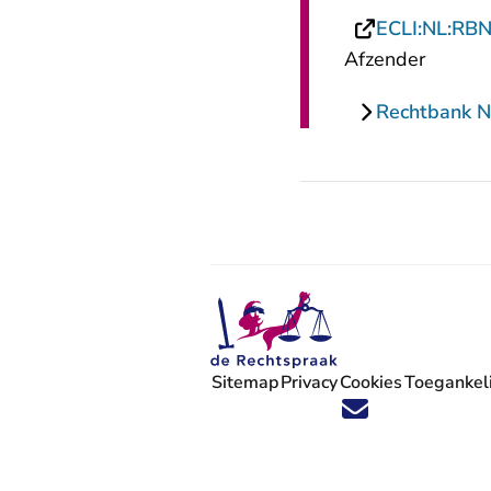
ECLI:NL:RB
Afzender
Rechtbank N
Sitemap
Privacy
Cookies
Toegankeli
Volg ons op X (Twitter) - U verlaat
Volg ons op Facebook - U verlaa
Volg ons op Instagram - U ve
Volg ons op Youtube - U 
Volg ons op LinkedIn -
'Blijf op de hoogte