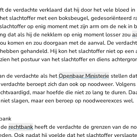
ft de verdachte verklaard dat hij door het vele bloed in 
het slachtoffer met een boksbeugel, gedesoriënteerd r
slachtoffer op enig moment met zijn arm om de nek in
g dat als hij de nekklem op enig moment losser zou
a
 zou komen en zou doorgaan met de aanval. De verdachte
hebben gehandeld. Hij kon het slachtoffer niet op een 
en het postuur van het slachtoffer en diens achtergron
n de verdachte als het
Openbaar Ministerie
stellen da
 verdachte beroept zich dan ook op noodweer. Volgen
htvaardigd, maar hoefde die niet zo lang te duren. Da
niet slagen, maar een beroep op noodweerexces wel.
tbank
n de
rechtbank
heeft de verdachte de grenzen van de no
den. Ook nadat hij voelde dat het slachtoffer verslapte