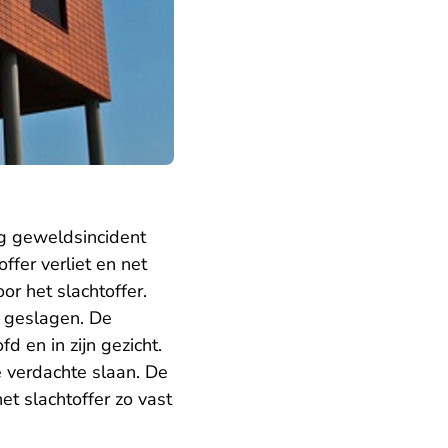
g geweldsincident
fer verliet en net
r het slachtoffer.
d geslagen. De
d en in zijn gezicht.
e verdachte slaan. De
et slachtoffer zo vast
.