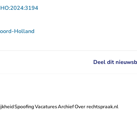
- U verlaat Rechtspraak.nl
NHO:2024:3194
oord-Holland
Deel dit nieuwsb
jkheid
Spoofing
Vacatures
Archief
Over rechtspraak.nl
- U verlaat Rechtspraak.nl
 Rechtspraak.nl
t Rechtspraak.nl
rlaat Rechtspraak.nl
verlaat Rechtspraak.nl
 U verlaat Rechtspraak.nl
' nieuwsbrief - U verlaat Rechtspraak.nl