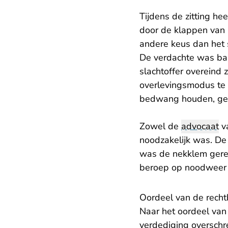
Tijdens de zitting hee
door de klappen van 
andere keus dan het 
De verdachte was ban
slachtoffer overeind
overlevingsmodus te 
bedwang houden, gezi
Zowel de
advocaat
va
noodzakelijk was. De
was de nekklem gerec
beroep op noodweer 
Oordeel van de rech
Naar het oordeel va
verdediging overschre