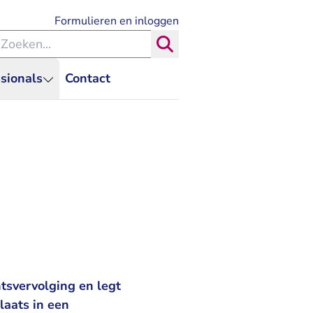
- U verlaat Rechtspraak.nl
Formulieren en inloggen
eken binnen de Rechtspraak
Zoeken
sionals
Contact
tsvervolging en legt
laats in een