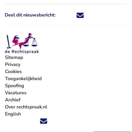
Deel dit nieuwsbericht:
Deel dit nieuwsbericht via X - U 
Deel dit nieuwsbericht via Fa
Deel dit nieuwsbericht via
Deel dit nieuwsbericht
Sitemap
Privacy
Cookies
Toegankelijkheid
Spoofing
Vacatures
- U verlaat Rechtspraak.nl
Archief
Over rechtspraak.nl
English
Volg ons op X (Twitter) - U verlaat Rechtspraak.nl
Volg ons op Facebook - U verlaat Rechtspraak.nl
Volg ons op Instagram - U verlaat Rechtspraak.nl
Volg ons op Youtube - U verlaat Rechtspraak.nl
Volg ons op LinkedIn - U verlaat Rechtspraak.n
'Blijf op de hoogte' nieuwsbrief - U verlaat