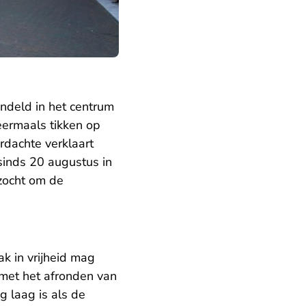
ndeld in het centrum
eermaals tikken op
rdachte verklaart
 sinds 20 augustus in
rzocht om de
k in vrijheid mag
 met het afronden van
g laag is als de