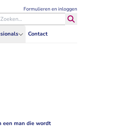
- U verlaat Rechtspraak.nl
Formulieren en inloggen
eken binnen de Rechtspraak
Zoeken
sionals
Contact
n een man die wordt