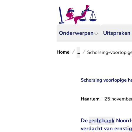
Onderwerpen
Uitspraken
Home
...
Schorsing-voorlopig
Schorsing voorlopige h
Haarlem
|
25 novembe
De
rechtbank
Noord-
verdacht van ernsti