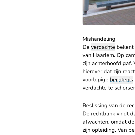
Mishandeling
De
verdachte
bekent 
van Haarlem. Op came
zijn achterhoofd gaf.
hierover dat zijn rea
voorlopige
hechtenis
verdachte te schorsen
Beslissing van de re
De rechtbank vindt da
afwachten, omdat de 
zijn opleiding. Van b