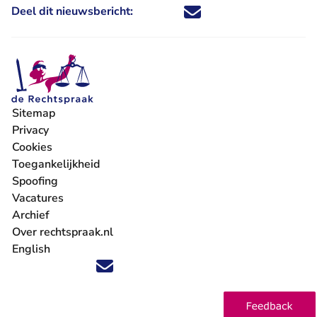
Deel dit nieuwsbericht:
Deel dit nieuwsbericht via X - U 
Deel dit nieuwsbericht via Fa
Deel dit nieuwsbericht via
Deel dit nieuwsbericht
Sitemap
Privacy
Cookies
Toegankelijkheid
Spoofing
Vacatures
- U verlaat Rechtspraak.nl
Archief
Over rechtspraak.nl
English
Volg ons op X (Twitter) - U verlaat Rechtspraak.nl
Volg ons op Facebook - U verlaat Rechtspraak.nl
Volg ons op Instagram - U verlaat Rechtspraak.nl
Volg ons op Youtube - U verlaat Rechtspraak.nl
Volg ons op LinkedIn - U verlaat Rechtspraak.n
'Blijf op de hoogte' nieuwsbrief - U verlaat