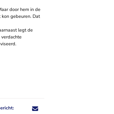
Maar door hem in de
at kon gebeuren. Dat
arnaast legt de
e verdachte
viseerd.
ericht:
Deel dit nieuwsbericht via X - U verlaat Rechtspraa
Deel dit nieuwsbericht via Facebook - U verlaat
Deel dit nieuwsbericht via e-mail
Deel dit nieuwsbericht via LinkedIn - U v