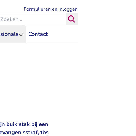
- U verlaat Rechtspraak.nl
Formulieren en inloggen
eken binnen de Rechtspraak
Zoeken
sionals
Contact
n buik stak bij een
evangenisstraf, tbs