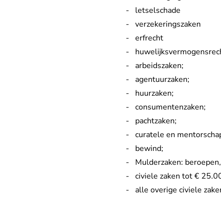
letselschade
verzekeringszaken
erfrecht
huwelijksvermogensrech
arbeidszaken;
agentuurzaken;
huurzaken;
consumentenzaken;
pachtzaken;
curatele en mentorscha
bewind;
Mulderzaken: beroepen,
civiele zaken tot € 25.0
alle overige civiele za