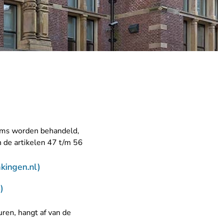
teams worden behandeld,
n de artikelen 47 t/m 56
- U verlaat Rechtspraak.nl
kingen.nl)
)
uren, hangt af van de