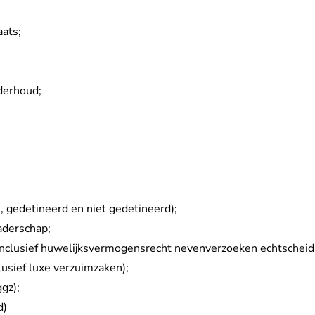
ats;
nderhoud;
;
, gedetineerd en niet gedetineerd);
aderschap;
inclusief huwelijksvermogensrecht nevenverzoeken echtscheid
lusief luxe verzuimzaken);
gz);
d)