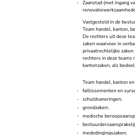
Zaanstad (met ingang van
renovatiewerkzaamhed
Vastgesteld in de best
Team handel, kanton, be
De rechters uit deze te
zaken waarvoor in verba
privaatrechtelijke zaken 
rechters in deze teams 
kantonzaken, als bedoeld
Team handel, kanton en
faillissementen en surs
schuldsaneringen;
grondzaken;
medische beroepsaanspr
bestuurdersaansprakeli
mededingingszaken;