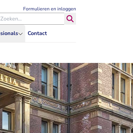
- U verlaat Rechtspraak.nl
Formulieren en inloggen
eken binnen de Rechtspraak
Zoeken
sionals
Contact