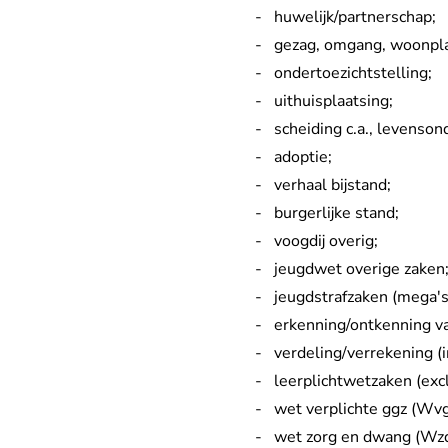
huwelijk/partnerschap;
gezag, omgang, woonpla
ondertoezichtstelling;
uithuisplaatsing;
scheiding c.a., levenso
adoptie;
verhaal bijstand;
burgerlijke stand;
voogdij overig;
jeugdwet overige zaken
jeugdstrafzaken (mega's
erkenning/ontkenning v
verdeling/verrekening (
leerplichtwetzaken (exc
wet verplichte ggz (Wvg
wet zorg en dwang (Wz