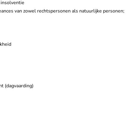
insolventie
eances van zowel rechtspersonen als natuurlijke personen;
jkheid
t (dagvaarding)