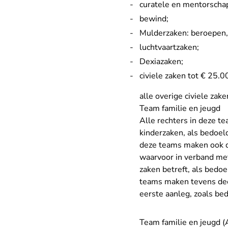
curatele en mentorscha
bewind;
Mulderzaken: beroepen,
luchtvaartzaken;
Dexiazaken;
civiele zaken tot € 25.0
alle overige civiele zak
Team familie en jeugd
Alle rechters in deze t
kinderzaken, als bedoeld
deze teams maken ook d
waarvoor in verband met
zaken betreft, als bedoel
teams maken tevens deel
eerste aanleg, zoals bed
Team familie en jeugd (