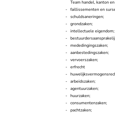
Team handel, kanton en 
faillissementen en surs
schuldsaneringen;
grondzaken;
intellectuele eigendom;
bestuurdersaansprakeli
mededingingszaken;
aanbestedingszaken;
vervoerszaken;
erfrecht
huwelijksvermogensrech
arbeidszaken;
agentuurzaken;
huurzaken;
consumentenzaken;
pachtzaken;