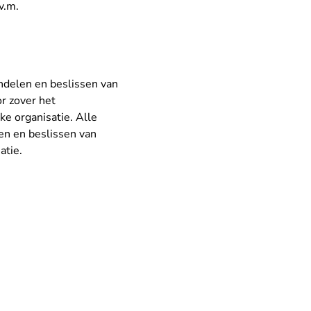
v.m.
ndelen en beslissen van
r zover het
jke organisatie. Alle
en en beslissen van
atie.