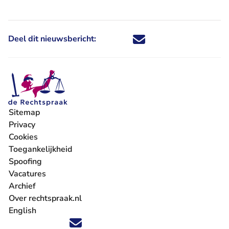
Deel dit nieuwsbericht:
Deel dit nieuwsbericht via X - U 
Deel dit nieuwsbericht via Fa
Deel dit nieuwsbericht via
Deel dit nieuwsbericht
Sitemap
Privacy
Cookies
Toegankelijkheid
Spoofing
Vacatures
- U verlaat Rechtspraak.nl
Archief
Over rechtspraak.nl
English
Volg ons op X (Twitter) - U verlaat Rechtspraak.nl
Volg ons op Facebook - U verlaat Rechtspraak.nl
Volg ons op Instagram - U verlaat Rechtspraak.nl
Volg ons op Youtube - U verlaat Rechtspraak.nl
Volg ons op LinkedIn - U verlaat Rechtspraak.n
'Blijf op de hoogte' nieuwsbrief - U verlaat