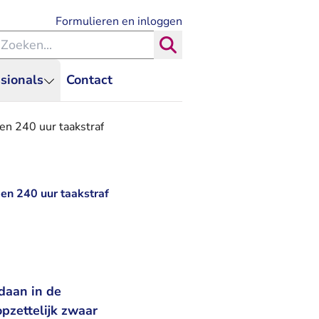
- U verlaat Rechtspraak.nl
Formulieren en inloggen
eken binnen de Rechtspraak
Zoeken
sionals
Contact
en 240 uur taakstraf
en 240 uur taakstraf
daan in de
pzettelijk zwaar