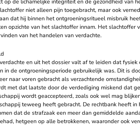
 op de lichamelijke integriteit en de gezondheid van het
lachtoffer niet alleen pijn toegebracht, maar ook verne
aan dat hij binnen het ontgroeningsritueel misbruik he
 ten opzichte van het slachtoffer innam. Het slachtoffer 
vinden van het handelen van verdachte.
ld
verdachte en uit het dossier valt af te leiden dat fysiek 
 in de ontgroeningsperiode gebruikelijk was. Dit is do
eer naar voren gebracht als verzachtende omstandighei
dt met dat laatste door de verdediging miskend dat g
schappij wordt geaccepteerd, zoals ook wel mag blijken
schappij teweeg heeft gebracht. De rechtbank heeft in 
omen dat de strafzaak een meer dan gemiddelde aandac
gehad, hetgeen op alle betrokkenen, waaronder ook ve