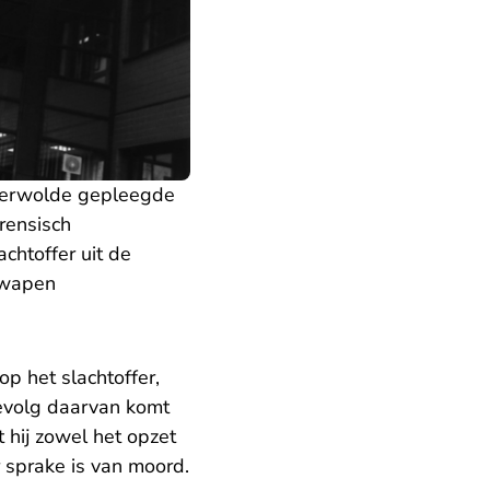
sterwolde gepleegde
rensisch
chtoffer uit de
rwapen
p het slachtoffer,
gevolg daarvan komt
t hij zowel het opzet
 sprake is van moord.