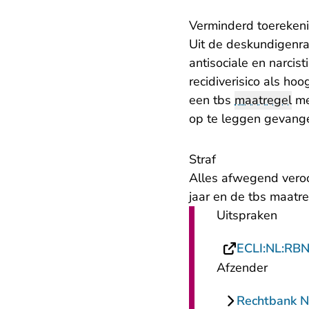
Verminderd toereken
Uit de deskundigenrap
antisociale en narcis
recidiverisico als h
een tbs
maatregel
me
op te leggen gevange
Straf
Alles afwegend veroo
jaar en de tbs maatr
Uitspraken
ECLI:NL:RB
Afzender
Rechtbank 