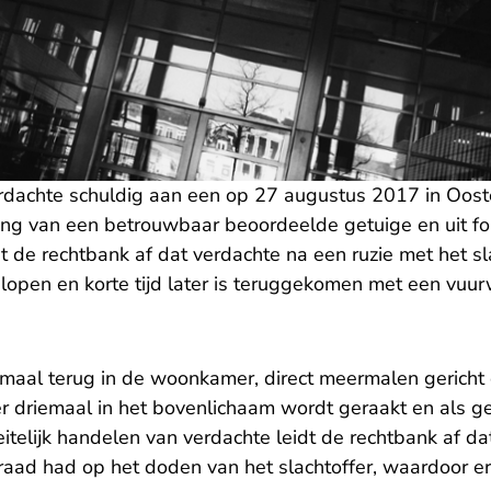
rdachte schuldig aan een op 27 augustus 2017 in Oo
ring van een betrouwbaar beoordeelde getuige en uit fo
 de rechtbank af dat verdachte na een ruzie met het sla
open en korte tijd later is teruggekomen met een vuu
maal terug in de woonkamer, direct meermalen gericht o
fer driemaal in het bovenlichaam wordt geraakt en als 
 feitelijk handelen van verdachte leidt de rechtbank af da
raad had op het doden van het slachtoffer, waardoor er