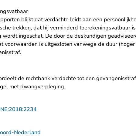
ingsvatbaar
porten blijkt dat verdachte leidt aan een persoonlijkh
tische trekken, dat hij verminderd toerekeningsvatbaar is
oog wordt ingeschat. De door de deskundigen geadvisee
t voorwaarden is uitgesloten vanwege de duur (hoger 
nisstraf.
rdeelt de rechtbank verdachte tot een gevangenisstraf
egel met dwangverpleging.
- U verlaat Rechtspraak.nl
NNE:2018:2234
Noord-Nederland