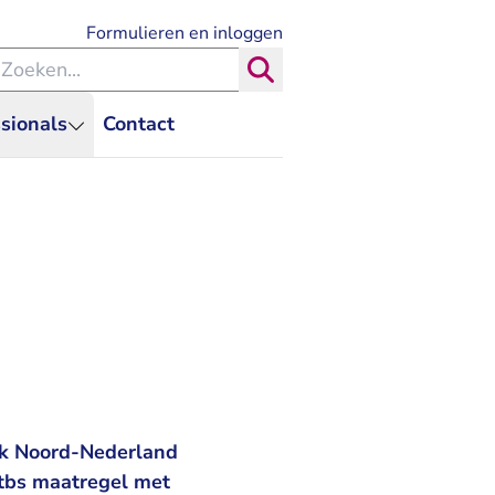
- U verlaat Rechtspraak.nl
Formulieren en inloggen
eken binnen de Rechtspraak
Zoeken
sionals
Contact
ank Noord-Nederland
 tbs maatregel met