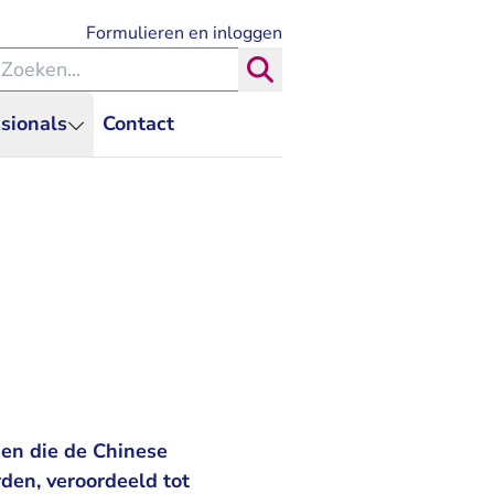
- U verlaat Rechtspraak.nl
Formulieren en inloggen
eken binnen de Rechtspraak
Zoeken
sionals
Contact
nen die de Chinese
den, veroordeeld tot