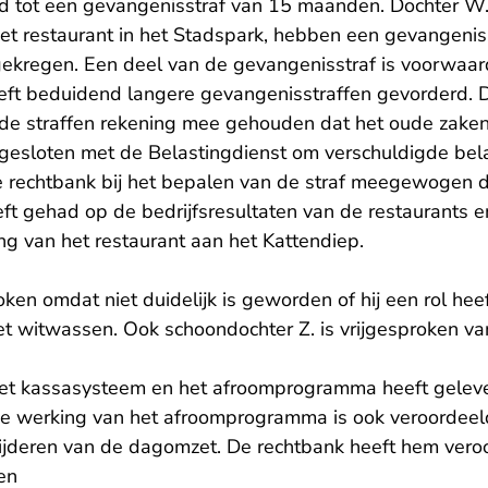
d tot een gevangenisstraf van 15 maanden. Dochter W.
het restaurant in het Stadspark, hebben een gevangenis
kregen. Een deel van de gevangenisstraf is voorwaard
 heeft beduidend langere gevangenisstraffen gevorderd. 
 de straffen rekening mee gehouden dat het oude zaken 
gesloten met de Belastingdienst om verschuldigde bela
e rechtbank bij het bepalen van de straf meegewogen 
eeft gehad op de bedrijfsresultaten van de restaurants e
ing van het restaurant aan het Kattendiep.
oken omdat niet duidelijk is geworden of hij een rol hee
et witwassen. Ook schoondochter Z. is vrijgesproken v
het kassasysteem en het afroomprogramma heeft geleve
e werking van het afroomprogramma is ook veroordeeld
ijderen van de dagomzet. De rechtbank heeft hem vero
en