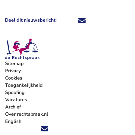
Deel dit nieuwsbericht:
Deel dit nieuwsbericht via X - U 
Deel dit nieuwsbericht via Fa
Deel dit nieuwsbericht via
Deel dit nieuwsbericht
Sitemap
Privacy
Cookies
Toegankelijkheid
Spoofing
Vacatures
- U verlaat Rechtspraak.nl
Archief
Over rechtspraak.nl
English
Volg ons op X (Twitter) - U verlaat Rechtspraak.nl
Volg ons op Facebook - U verlaat Rechtspraak.nl
Volg ons op Instagram - U verlaat Rechtspraak.nl
Volg ons op Youtube - U verlaat Rechtspraak.nl
Volg ons op LinkedIn - U verlaat Rechtspraak.n
'Blijf op de hoogte' nieuwsbrief - U verlaat