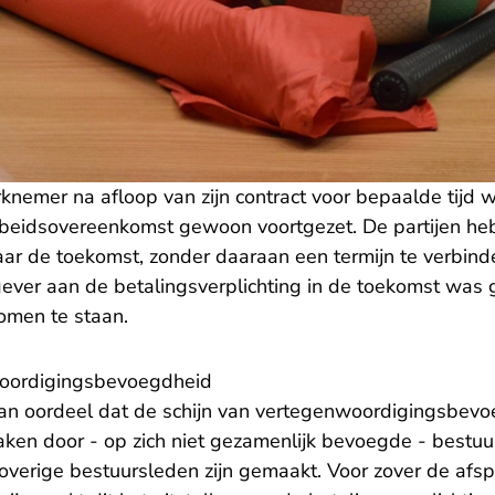
knemer na afloop van zijn contract voor bepaalde tij
 arbeidsovereenkomst gewoon voortgezet. De partijen he
naar de toekomst, zonder daaraan een termijn te verbin
ever aan de betalingsverplichting in de toekomst was g
omen te staan.
woordigingsbevoegdheid
an oordeel dat de schijn van vertegenwoordigingsbevo
aken door - op zich niet gezamenlijk bevoegde - bestu
erige bestuursleden zijn gemaakt. Voor zover de afspr