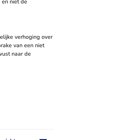
 en niet de
lijke verhoging over
prake van een niet
ewust naar de