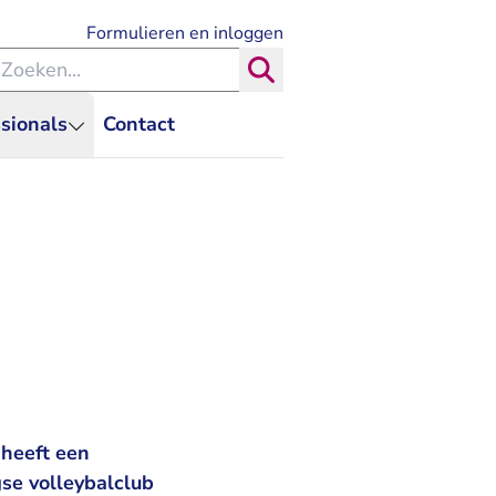
- U verlaat Rechtspraak.nl
Formulieren en inloggen
eken binnen de Rechtspraak
Zoeken
sionals
Contact
 heeft een
gse volleybalclub