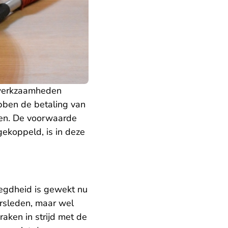
d werkzaamheden
bben de betaling van
den. De voorwaarde
ekoppeld, is in deze
egdheid is gewekt nu
ursleden, maar wel
aken in strijd met de