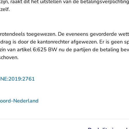
jn, raakt dit het uitstellen van de betalingsverplichting
zelf.
grotendeels toegewezen. De eveneens gevorderde wette
edrag is door de kantonrechter afgewezen. Er is geen s
e zin van artikel 6:625 BW nu de partijen de betaling b
choven.
- U verlaat Rechtspraak.nl
NNE:2019:2761
Noord-Nederland