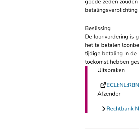
goede zeden zouden zi
betalingsverplichting 
Beslissing
De loonvordering is 
het te betalen loonb
tijdige betaling in d
toekomst hebben ges
Uitspraken
ECLI:NL:RB
Afzender
Rechtbank 