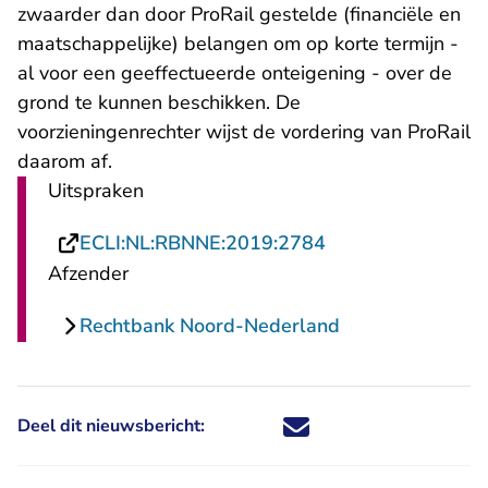
zwaarder dan door ProRail gestelde (financiële en
maatschappelijke) belangen om op korte termijn -
al voor een geeffectueerde onteigening - over de
grond te kunnen beschikken. De
voorzieningenrechter wijst de vordering van ProRail
daarom af.
Uitspraken
- U verlaat Recht
ECLI:NL:RBNNE:2019:2784
Afzender
Rechtbank Noord-Nederland
Deel dit nieuwsbericht:
Deel dit nieuwsbericht via X - U 
Deel dit nieuwsbericht via Fa
Deel dit nieuwsbericht via
Deel dit nieuwsbericht