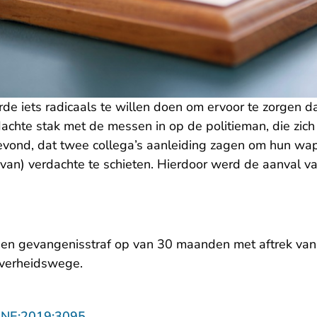
de iets radicaals te willen doen om ervoor te zorgen d
achte stak met de messen in op de politieman, die zich
 bevond, dat twee collega’s aanleiding zagen om hun wa
 van) verdachte te schieten. Hierdoor werd de aanval v
en gevangenisstraf op van 30 maanden met aftrek va
overheidswege.
- U verlaat Rechtspraak.nl
NNE:2019:3095