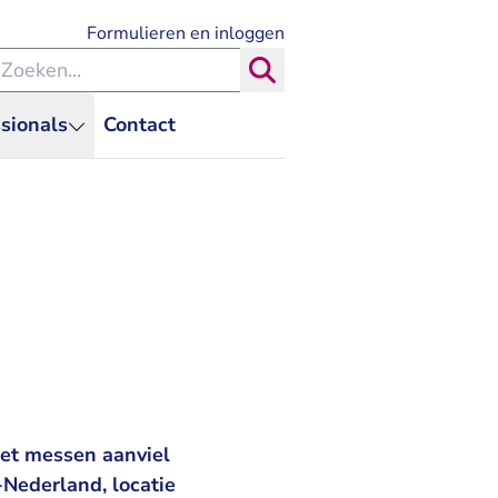
- U verlaat Rechtspraak.nl
Formulieren en inloggen
eken binnen de Rechtspraak
Zoeken
sionals
Contact
et messen aanviel
-Nederland, locatie