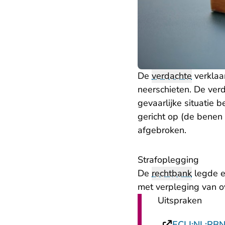
De
verdachte
verklaar
neerschieten. De verd
gevaarlijke situatie
gericht op (de benen
afgebroken.
Strafoplegging
De
rechtbank
legde e
met verpleging van 
Uitspraken
ECLI:NL:RB