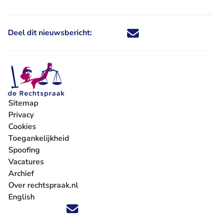
Deel dit nieuwsbericht:
Deel dit nieuwsbericht via X - U 
Deel dit nieuwsbericht via Fa
Deel dit nieuwsbericht via
Deel dit nieuwsbericht
Sitemap
Privacy
Cookies
Toegankelijkheid
Spoofing
Vacatures
- U verlaat Rechtspraak.nl
Archief
Over rechtspraak.nl
English
Volg ons op X (Twitter) - U verlaat Rechtspraak.nl
Volg ons op Facebook - U verlaat Rechtspraak.nl
Volg ons op Instagram - U verlaat Rechtspraak.nl
Volg ons op Youtube - U verlaat Rechtspraak.nl
Volg ons op LinkedIn - U verlaat Rechtspraak.n
'Blijf op de hoogte' nieuwsbrief - U verlaat