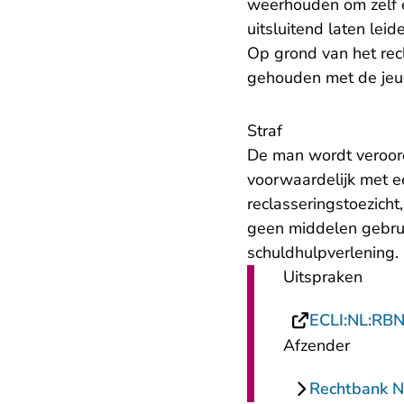
weerhouden om zelf ee
uitsluitend laten leid
Op grond van het rec
gehouden met de jeug
Straf
De man wordt veroor
voorwaardelijk met 
reclasseringstoezicht
geen middelen gebrui
schuldhulpverlening.
Uitspraken
ECLI:NL:RB
Afzender
Rechtbank 