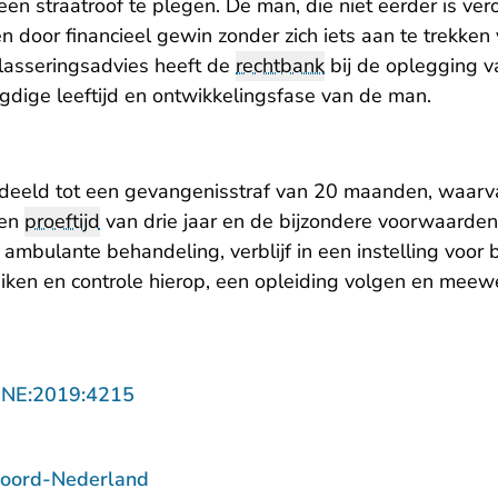
n straatroof te plegen. De man, die niet eerder is vero
en door financieel gewin zonder zich iets aan te trekken 
lasseringsadvies heeft de
rechtbank
bij de oplegging v
dige leeftijd en ontwikkelingsfase van de man.
deeld tot een gevangenisstraf van 20 maanden, waar
een
proeftijd
van drie jaar en de bijzondere voorwaarden
, ambulante behandeling, verblijf in een instelling voo
ken en controle hierop, een opleiding volgen en meew
- U verlaat Rechtspraak.nl
NNE:2019:4215
Noord-Nederland