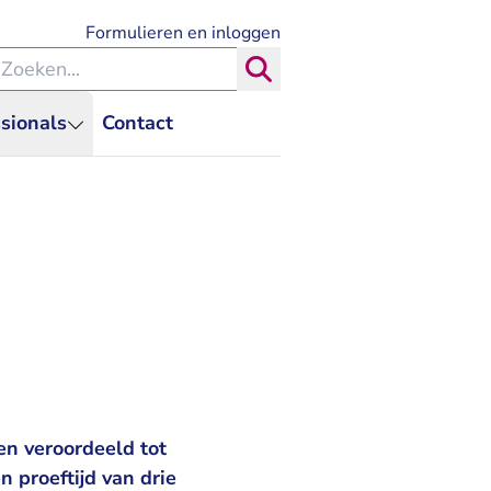
- U verlaat Rechtspraak.nl
Formulieren en inloggen
eken binnen de Rechtspraak
Zoeken
sionals
Contact
n veroordeeld tot
proeftijd van drie