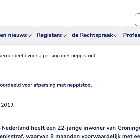
Zo
 en nieuws
Registers
de Rechtspraak
Profes
veroordeeld voor afpersing met neppistool
roordeeld voor afpersing met neppistool
r 2019
Nederland heeft een 22-jarige inwoner van Groninge
isstraf, waarvan 8 maanden voorwaardelijk met een 