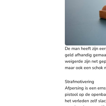
De man heeft zijn ee
geld afhandig gemaakt
weigerde zijn net ge
maar ook een schok m
Strafmotivering
Afpersing is een erns
pistool op de openbar
het verleden zelf slac