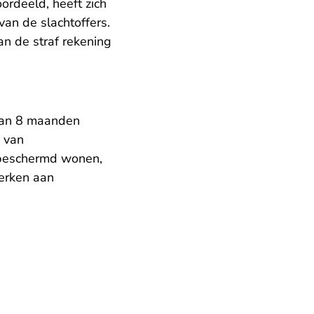
ordeeld, heeft zich
van de slachtoffers.
an de straf rekening
van 8 maanden
 van
r beschermd wonen,
erken aan