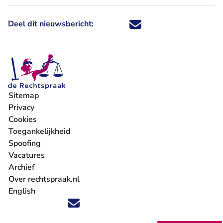
Deel dit nieuwsbericht:
Deel dit nieuwsbericht via X - U 
Deel dit nieuwsbericht via Fa
Deel dit nieuwsbericht via
Deel dit nieuwsbericht
Sitemap
Privacy
Cookies
Toegankelijkheid
Spoofing
Vacatures
- U verlaat Rechtspraak.nl
Archief
Over rechtspraak.nl
English
Volg ons op X (Twitter) - U verlaat Rechtspraak.nl
Volg ons op Facebook - U verlaat Rechtspraak.nl
Volg ons op Instagram - U verlaat Rechtspraak.nl
Volg ons op Youtube - U verlaat Rechtspraak.nl
Volg ons op LinkedIn - U verlaat Rechtspraak.n
'Blijf op de hoogte' nieuwsbrief - U verlaat