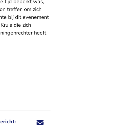
e tijd beperkt was,
n treffen om zich
te bij dit evenement
Kruis die zich
ningenrechter heeft
ericht:
Deel dit nieuwsbericht via X - U verlaat Rechtspraa
Deel dit nieuwsbericht via Facebook - U verlaat
Deel dit nieuwsbericht via e-mail
Deel dit nieuwsbericht via LinkedIn - U v