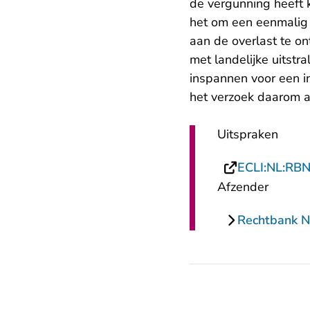
de vergunning heeft 
het om een eenmalig 
aan de overlast te o
met landelijke uitstr
inspannen voor een i
het verzoek daarom 
Uitspraken
ECLI:NL:RB
Afzender
Rechtbank 