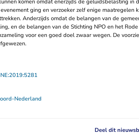
kunnen komen omdat enerzijds de geluidsbelasting in d
evenement ging en verzoeker zelf enige maatregelen ko
nttrekken. Anderzijds omdat de belangen van de gemeen
aling, en de belangen van de Stichting NPO en het Rode 
nzameling voor een goed doel zwaar wegen. De voorzie
afgewezen.
- U verlaat Rechtspraak.nl
NNE:2019:5281
Noord-Nederland
Deel dit nieuwsb