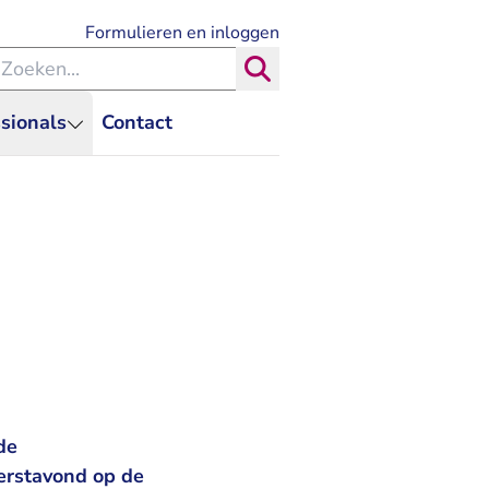
- U verlaat Rechtspraak.nl
Formulieren en inloggen
eken binnen de Rechtspraak
Zoeken
sionals
Contact
de
erstavond op de