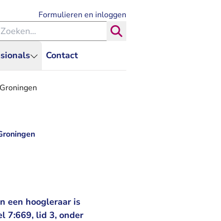
- U verlaat Rechtspraak.nl
Formulieren en inloggen
eken binnen de Rechtspraak
Zoeken
sionals
Contact
t Groningen
 Groningen
n een hoogleraar is
 7:669, lid 3, onder