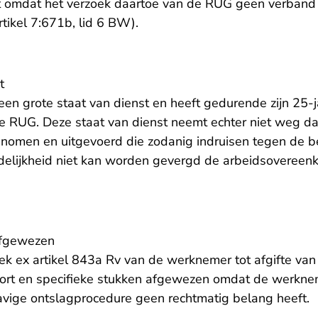
 omdat het verzoek daartoe van de RUG geen verband 
tikel 7:671b, lid 6 BW).
t
en grote staat van dienst en heeft gedurende zijn 25-j
e RUG. Deze staat van dienst neemt echter niet weg d
enomen en uitgevoerd die zodanig indruisen tegen de 
delijkheid niet kan worden gevergd de arbeidsovereenk
afgewezen
ek ex artikel 843a Rv van de werknemer tot afgifte van 
rt en specifieke stukken afgewezen omdat de werkneme
vige ontslagprocedure geen rechtmatig belang heeft.