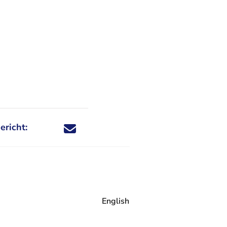
ericht:
Deel dit nieuwsbericht via X - U verlaat Rechtspraa
Deel dit nieuwsbericht via Facebook - U verlaat
Deel dit nieuwsbericht via e-mail
Deel dit nieuwsbericht via LinkedIn - U v
English