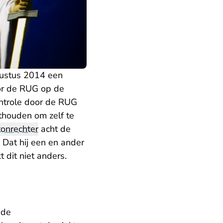
gustus 2014 een
or de RUG op de
controle door de RUG
thouden om zelf te
tonrechter
acht de
 Dat hij een en ander
 dit niet anders.
 de