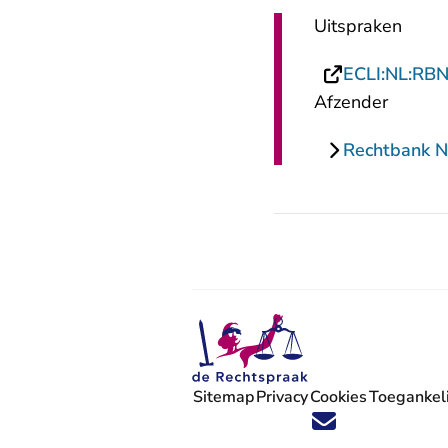
Uitspraken
ECLI:NL:RB
Afzender
Rechtbank 
Sitemap
Privacy
Cookies
Toegankeli
Volg ons op X (Twitter) - U verlaat
Volg ons op Facebook - U verlaa
Volg ons op Instagram - U ve
Volg ons op Youtube - U 
Volg ons op LinkedIn -
'Blijf op de hoogte