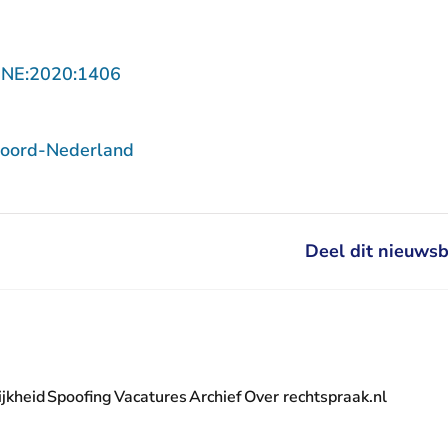
- U verlaat Rechtspraak.nl
NNE:2020:1406
Noord-Nederland
Deel dit nieuwsb
jkheid
Spoofing
Vacatures
Archief
Over rechtspraak.nl
- U verlaat Rechtspraak.nl
 Rechtspraak.nl
t Rechtspraak.nl
rlaat Rechtspraak.nl
verlaat Rechtspraak.nl
 U verlaat Rechtspraak.nl
' nieuwsbrief - U verlaat Rechtspraak.nl