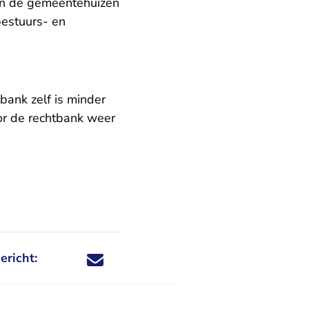
 in de gemeentehuizen
bestuurs- en
bank zelf is minder
or de rechtbank weer
ericht:
Deel dit nieuwsbericht via X - U verlaat Rechtspraa
Deel dit nieuwsbericht via Facebook - U verlaat
Deel dit nieuwsbericht via e-mail
Deel dit nieuwsbericht via LinkedIn - U v