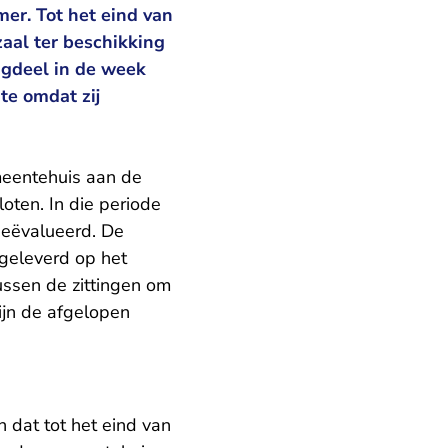
mer. Tot het eind van
aal ter beschikking
agdeel in de week
te omdat zij
emeentehuis aan de
oten. In die periode
geëvalueerd. De
pgeleverd op het
ussen de zittingen om
ijn de afgelopen
 dat tot het eind van