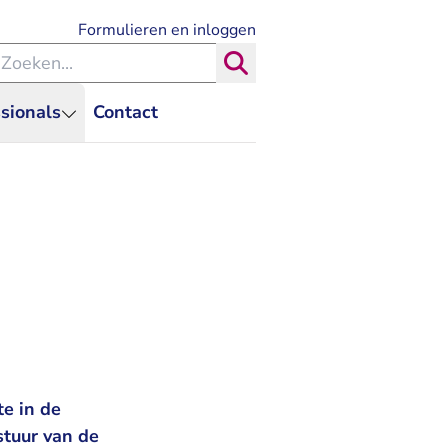
- U verlaat Rechtspraak.nl
Formulieren en inloggen
eken binnen de Rechtspraak
Zoeken
sionals
Contact
e in de
tuur van de