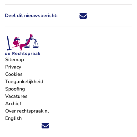
Deel dit nieuwsbericht:
Deel dit nieuwsbericht via X - U 
Deel dit nieuwsbericht via Fa
Deel dit nieuwsbericht via
Deel dit nieuwsbericht
Sitemap
Privacy
Cookies
Toegankelijkheid
Spoofing
Vacatures
- U verlaat Rechtspraak.nl
Archief
Over rechtspraak.nl
English
Volg ons op X (Twitter) - U verlaat Rechtspraak.nl
Volg ons op Facebook - U verlaat Rechtspraak.nl
Volg ons op Instagram - U verlaat Rechtspraak.nl
Volg ons op Youtube - U verlaat Rechtspraak.nl
Volg ons op LinkedIn - U verlaat Rechtspraak.n
'Blijf op de hoogte' nieuwsbrief - U verlaat