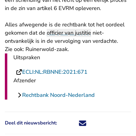
een schending van het recht op een eerlijk proces
in de zin van artikel 6 EVRM opleveren.
Alles afwegende is de rechtbank tot het oordeel
gekomen dat de
officier van justitie
niet-
ontvankelijk is in de vervolging van verdachte.
Zie ook:
Ruinerwold-zaak
.
Uitspraken
- U verlaat Rechtsp
ECLI:NL:RBNNE:2021:671
Afzender
Rechtbank Noord-Nederland
Deel dit nieuwsbericht:
Deel dit nieuwsbericht via X - U 
Deel dit nieuwsbericht via Fa
Deel dit nieuwsbericht via
Deel dit nieuwsbericht