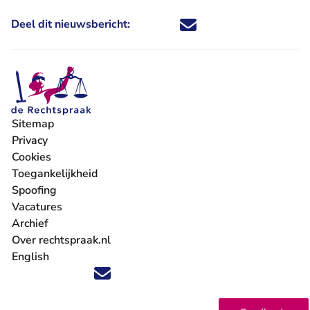
Deel dit nieuwsbericht:
Deel dit nieuwsbericht via X - U 
Deel dit nieuwsbericht via Fa
Deel dit nieuwsbericht via
Deel dit nieuwsbericht
Sitemap
Privacy
Cookies
Toegankelijkheid
Spoofing
Vacatures
- U verlaat Rechtspraak.nl
Archief
Over rechtspraak.nl
English
Volg ons op X (Twitter) - U verlaat Rechtspraak.nl
Volg ons op Facebook - U verlaat Rechtspraak.nl
Volg ons op Instagram - U verlaat Rechtspraak.nl
Volg ons op Youtube - U verlaat Rechtspraak.nl
Volg ons op LinkedIn - U verlaat Rechtspraak.n
'Blijf op de hoogte' nieuwsbrief - U verlaat