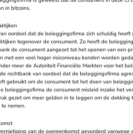
eggingsfirma is geweest dat de consument in deze CF
n in bitcoins.
ktijken
van oordeel dat de beleggingsfirma zich schuldig heef
aktijken tegenover de consument. Zo heeft de belegging
bank de consument aangezet tot het openen van een pr
met een veel hoger risiconiveau konden worden gedaan.
nder meer de Autoriteit Financiële Markten voor het be
de rechtbank van oordeel dat de beleggingsfirma agre
eft gebruikt om de consument tot het doen van beleggi
de beleggingsfirma de consument misleid inzake het ver
druk gezet om meer gelden in te leggen om de dekking t
s te nemen.
komst
ernietiging van de overeenkomst gevorderd vanwege d