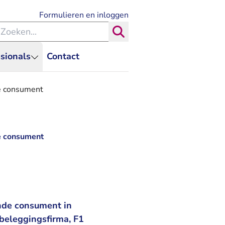
- U verlaat Rechtspraak.nl
Formulieren en inloggen
eken binnen de Rechtspraak
Zoeken
sionals
Contact
de consument
de consument
nde consument in
 beleggingsfirma, F1