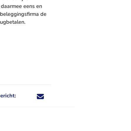
t daarmee eens en
 beleggingsfirma de
rugbetalen.
ericht:
Deel dit nieuwsbericht via X - U verlaat Rechtspraa
Deel dit nieuwsbericht via Facebook - U verlaat
Deel dit nieuwsbericht via e-mail
Deel dit nieuwsbericht via LinkedIn - U v