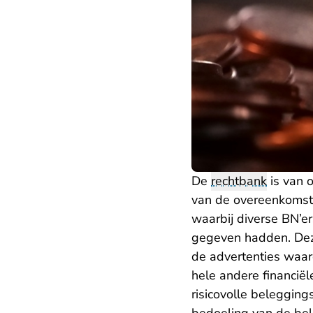
De
rechtbank
is van 
van de overeenkomst
waarbij diverse BN’e
gegeven hadden. Deze
de advertenties waaro
hele andere financiël
risicovolle belegging