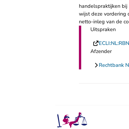
handelspraktijken bi
wijst deze vordering
netto-inleg van de c
Uitspraken
ECLI:NL:RB
Afzender
Rechtbank 