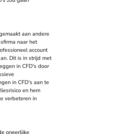
D’s zou gaan
t gemaakt aan andere
sfirma naar het
ofessioneel account
 Dit is in strijd met
leggen in CFD's door
ssieve
ngen in CFD's aan te
liesrisico en hem
e verbeteren in
e oneerlijke