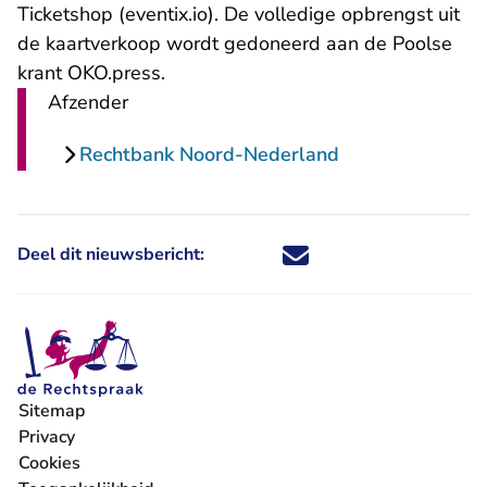
- U verlaat Rechtspraak.nl
Ticketshop (eventix.io)
. De volledige opbrengst uit
de kaartverkoop wordt gedoneerd aan de Poolse
krant OKO.press.
Afzender
Rechtbank Noord-Nederland
Deel dit nieuwsbericht:
Deel dit nieuwsbericht via X - U 
Deel dit nieuwsbericht via Fa
Deel dit nieuwsbericht via
Deel dit nieuwsbericht
Sitemap
Privacy
Cookies