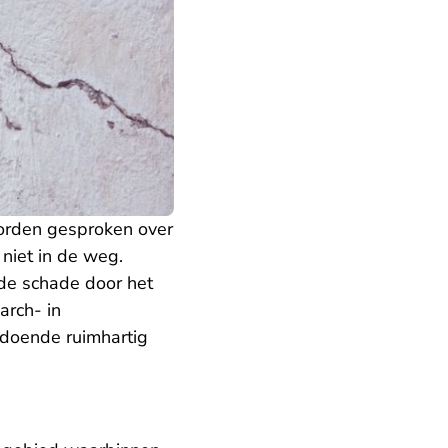
worden gesproken over
 niet in de weg.
de schade door het
rch- in
ldoende ruimhartig