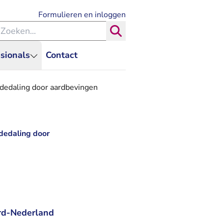
- U verlaat Rechtspraak.nl
Formulieren en inloggen
eken binnen de Rechtspraak
Zoeken
sionals
Contact
rdedaling door aardbevingen
dedaling door
rd-Nederland