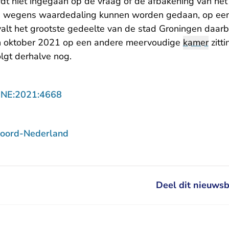
rdt niet ingegaan op de vraag of de afbakening van he
 wegens waardedaling kunnen worden gedaan, op een j
alt het grootste gedeelte van de stad Groningen daarb
in oktober 2021 op een andere meervoudige
kamer
zitt
lgt derhalve nog.
- U verlaat Rechtspraak.nl
NNE:2021:4668
Noord-Nederland
Deel dit nieuwsb