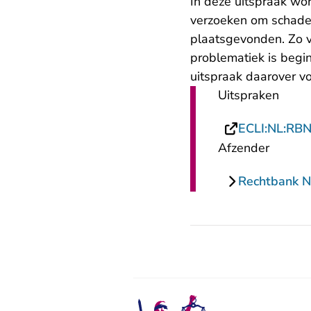
In deze uitspraak wo
verzoeken om schade
plaatsgevonden. Zo v
problematiek is beg
uitspraak daarover vo
Uitspraken
ECLI:NL:RB
Afzender
Rechtbank 