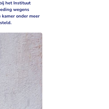
j het Instituut
oeding wegens
ge kamer onder meer
steld.