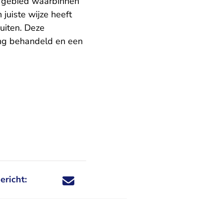
t gebied waarbinnen
uiste wijze heeft
uiten. Deze
ing behandeld en een
ericht:
Deel dit nieuwsbericht via X - U verlaat Rechtspraa
Deel dit nieuwsbericht via Facebook - U verlaat
Deel dit nieuwsbericht via e-mail
Deel dit nieuwsbericht via LinkedIn - U v