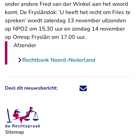
onder andere Fred van der Winkel aan het woord
komt. De Fryslândok:
‘U heeft het recht om Fries te
- U verlaat Rechtspraak.nl
spreken’
wordt zaterdag 13 november uitzonden
op NPO2 om 15.30 uur en zondag 14 november
op Omrop Fryslân om 17.00 uur.
Afzender
Rechtbank Noord-Nederland
Deel dit nieuwsbericht:
Deel dit nieuwsbericht via X - U 
Deel dit nieuwsbericht via Fa
Deel dit nieuwsbericht via
Deel dit nieuwsbericht
Sitemap