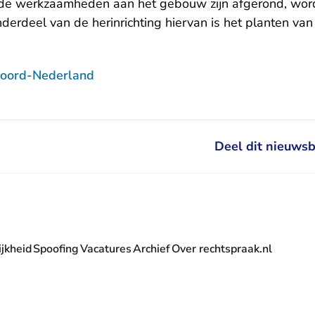
 de werkzaamheden aan het gebouw zijn afgerond, word
derdeel van de herinrichting hiervan is het planten va
Noord-Nederland
Deel dit nieuwsb
jkheid
Spoofing
Vacatures
Archief
Over rechtspraak.nl
- U verlaat Rechtspraak.nl
 Rechtspraak.nl
t Rechtspraak.nl
rlaat Rechtspraak.nl
verlaat Rechtspraak.nl
 U verlaat Rechtspraak.nl
' nieuwsbrief - U verlaat Rechtspraak.nl