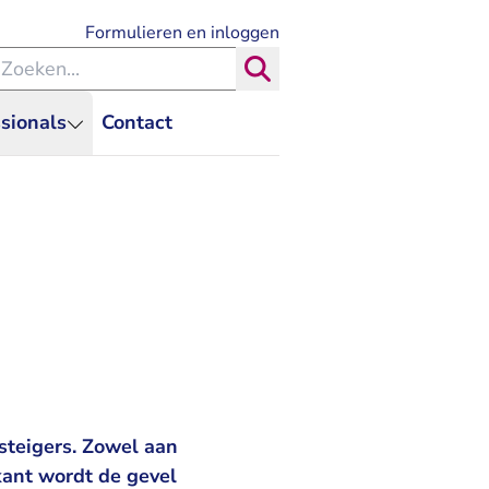
- U verlaat Rechtspraak.nl
Formulieren en inloggen
eken binnen de Rechtspraak
Zoeken
sionals
Contact
steigers. Zowel aan
kant wordt de gevel