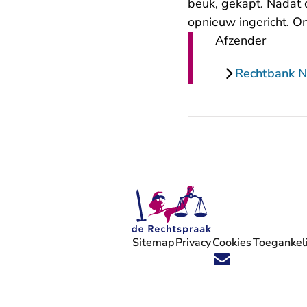
beuk, gekapt. Nadat
opnieuw ingericht. On
Afzender
Rechtbank 
Sitemap
Privacy
Cookies
Toegankeli
Volg ons op X (Twitter) - U verlaat
Volg ons op Facebook - U verlaa
Volg ons op Instagram - U ve
Volg ons op Youtube - U 
Volg ons op LinkedIn -
'Blijf op de hoogte