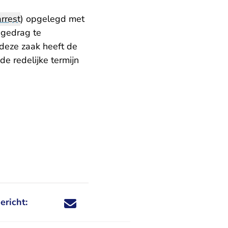
rrest
) opgelegd met
 gedrag te
 deze zaak heeft de
e redelijke termijn
ericht:
Deel dit nieuwsbericht via X - U verlaat Rechtspraa
Deel dit nieuwsbericht via Facebook - U verlaat
Deel dit nieuwsbericht via e-mail
Deel dit nieuwsbericht via LinkedIn - U v