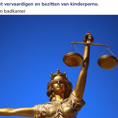
t vervaardigen en bezitten van kinderporno.
in badkamer