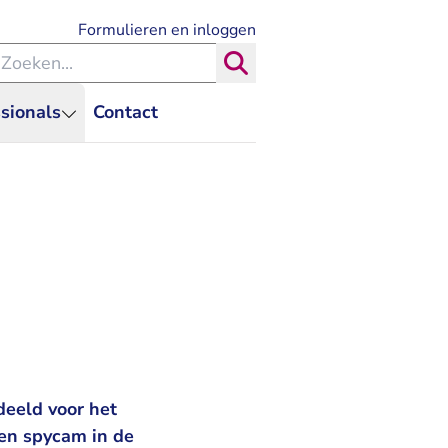
- U verlaat Rechtspraak.nl
Formulieren en inloggen
eken binnen de Rechtspraak
Zoeken
sionals
Contact
deeld voor het
een spycam in de