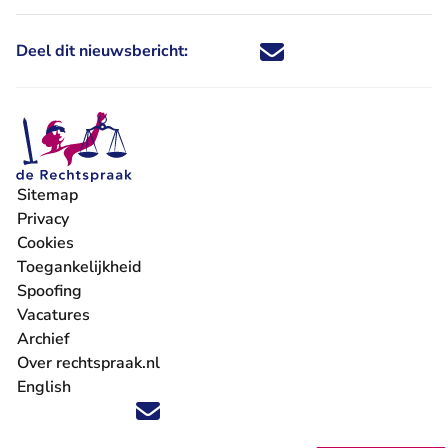
Deel dit nieuwsbericht:
Deel dit nieuwsbericht via X - U 
Deel dit nieuwsbericht via Fa
Deel dit nieuwsbericht via
Deel dit nieuwsbericht
Sitemap
Privacy
Cookies
Toegankelijkheid
Spoofing
Vacatures
- U verlaat Rechtspraak.nl
Archief
Over rechtspraak.nl
English
Volg ons op X (Twitter) - U verlaat Rechtspraak.nl
Volg ons op Facebook - U verlaat Rechtspraak.nl
Volg ons op Instagram - U verlaat Rechtspraak.nl
Volg ons op Youtube - U verlaat Rechtspraak.nl
Volg ons op LinkedIn - U verlaat Rechtspraak.n
'Blijf op de hoogte' nieuwsbrief - U verlaat